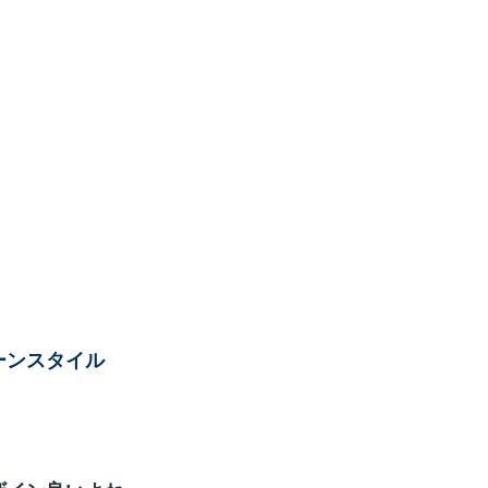
ーンスタイル