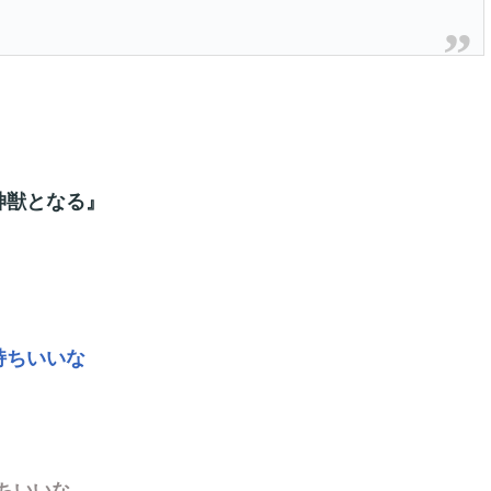
神獣となる』
持ちいいな
ちいいな