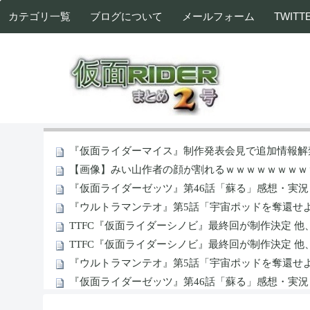
カテゴリ一覧
ブログについて
メールフォーム
TWITT