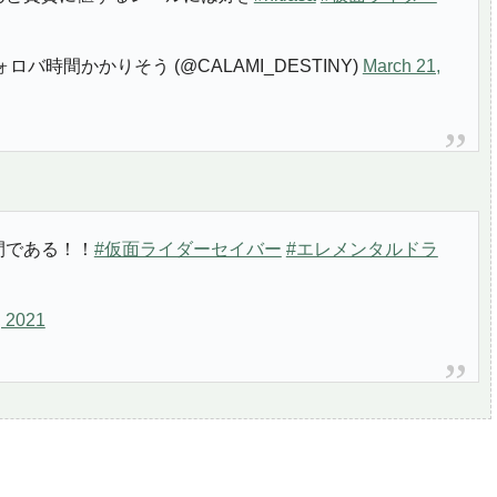
時間かかりそう (@CALAMI_DESTINY)
March 21,
間である！！
#仮面ライダーセイバー
#エレメンタルドラ
, 2021