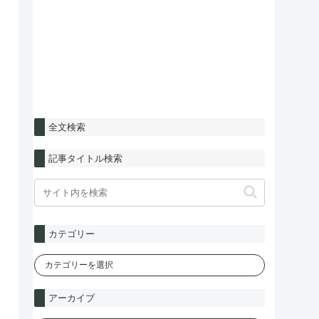
全文検索
記事タイトル検索
カテゴリー
アーカイブ