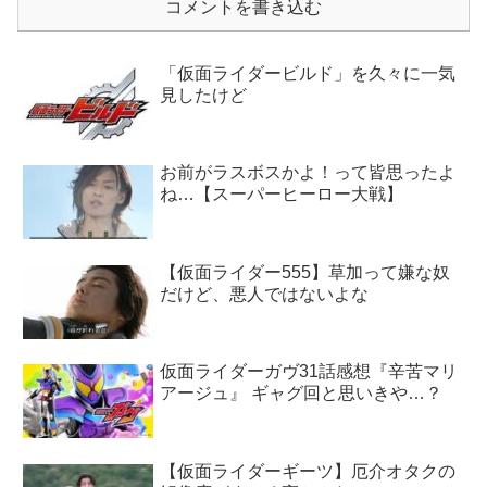
コメントを書き込む
「仮面ライダービルド」を久々に一気
見したけど
お前がラスボスかよ！って皆思ったよ
ね…【スーパーヒーロー大戦】
【仮面ライダー555】草加って嫌な奴
だけど、悪人ではないよな
仮面ライダーガヴ31話感想『辛苦マリ
アージュ』 ギャグ回と思いきや…？
【仮面ライダーギーツ】厄介オタクの