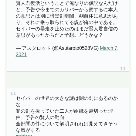
賢人君復活ということで俺なりの仮説なんだけ
ど、予告や今までのカリバーから察するに本人
の意思とは別に暗黒剣暗闇、剣自体に意思があ
り、それに乗っ取られてる説が俺の中である。
セイバーの暴走を止めたのはまだ賢人君自信の
意思があったからだと予想。どうかな？
— アスタロット (@Asutaroto0528VG)
March 7,
2021
セイバーの世界の大きな謎は闇の剣にあるのか
な……
闇の剣を扱っていた二人が組織を裏切った理
由、予告の賢人の動向
全部闇の件について解明されれば見えてきそう
な気がする