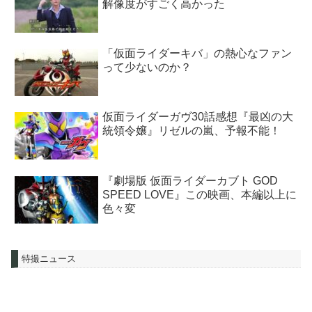
解像度がすごく高かった
「仮面ライダーキバ」の熱心なファン
って少ないのか？
仮面ライダーガヴ30話感想『最凶の大
統領令嬢』リゼルの嵐、予報不能！
『劇場版 仮面ライダーカブト GOD
SPEED LOVE』この映画、本編以上に
色々変
特撮ニュース