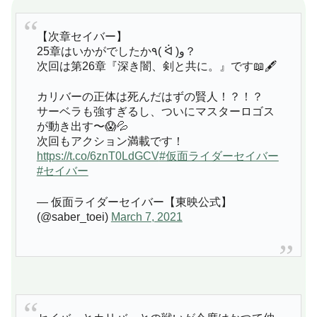
【次章セイバー】
25章はいかがでしたか٩( ᐛ )و？
次回は第26章『深き闇、剣と共に。』です📖🖋
カリバーの正体は死んだはずの賢人！？！？
サーベラも強すぎるし、ついにマスターロゴス
が動き出す〜😱💦
次回もアクション満載です！
https://t.co/6znT0LdGCV
#仮面ライダーセイバー
#セイバー
— 仮面ライダーセイバー【東映公式】
(@saber_toei)
March 7, 2021