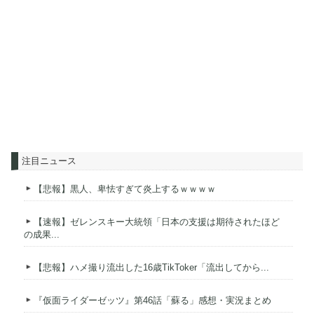
注目ニュース
【悲報】黒人、卑怯すぎて炎上するｗｗｗｗ
【速報】ゼレンスキー大統領「日本の支援は期待されたほど
の成果...
【悲報】ハメ撮り流出した16歳TikToker「流出してから...
『仮面ライダーゼッツ』第46話「蘇る」感想・実況まとめ