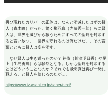
再び現れたカリバーの正体は、なんと消滅したはずの賢
人（青木瞭）だった。驚く飛羽真（内藤秀一郎）らに賢
人は、世界を滅びから救うためにすべての聖剣を封印す
ると言い放つ。「世界を守れるのは俺だけだ」。その言
葉とともに賢人は姿を消す。
なぜ賢人は生き返ったのか？ 芽依（川津明日香）や尾
上（生島勇輝）らは騒然となる。しかも聖剣を封印する
とはどういうことなのか!? それでも飛羽真は再び一緒に
戦える、と賢人を信じるのだが…。
https://www.tv-asahi.co.jp/saber/next/