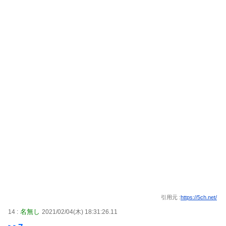
引用元 :
https://5ch.net/
名無し
14 :
2021/02/04(木) 18:31:26.11