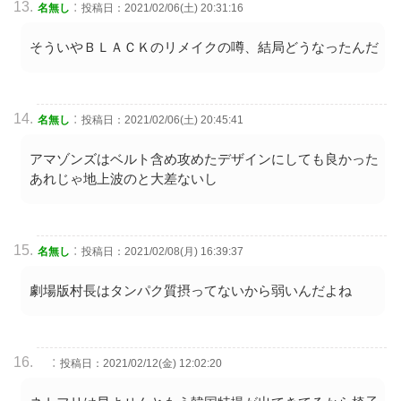
:
名無し
投稿日：2021/02/06(土) 20:31:16
そういやＢＬＡＣＫのリメイクの噂、結局どうなったんだ
:
名無し
投稿日：2021/02/06(土) 20:45:41
アマゾンズはベルト含め攻めたデザインにしても良かった
あれじゃ地上波のと大差ないし
:
名無し
投稿日：2021/02/08(月) 16:39:37
劇場版村長はタンパク質摂ってないから弱いんだよね
:
投稿日：2021/02/12(金) 12:02:20