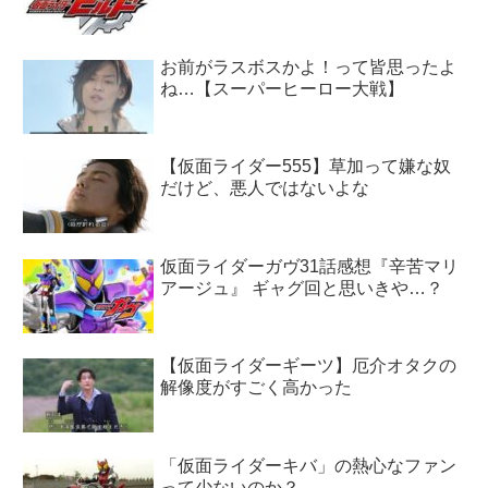
お前がラスボスかよ！って皆思ったよ
ね…【スーパーヒーロー大戦】
【仮面ライダー555】草加って嫌な奴
だけど、悪人ではないよな
仮面ライダーガヴ31話感想『辛苦マリ
アージュ』 ギャグ回と思いきや…？
【仮面ライダーギーツ】厄介オタクの
解像度がすごく高かった
「仮面ライダーキバ」の熱心なファン
って少ないのか？