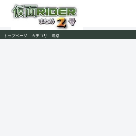
トップページ
カテゴリ
連絡