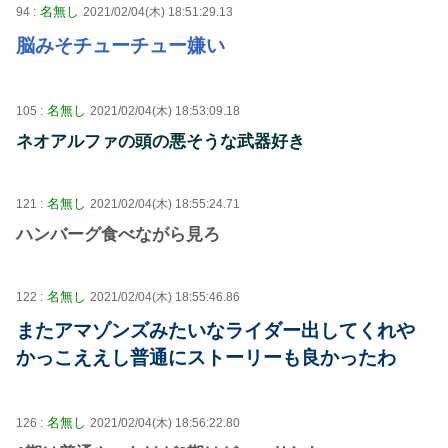
名無し
94 :
2021/02/04(木) 18:51:29.13
脳みそチューチュー嫌い
名無し
105 :
2021/02/04(木) 18:53:09.18
ネオアルファの頭の悪そうな武器好き
名無し
121 :
2021/02/04(木) 18:55:24.71
ハンバーグ食べながら見ろ
名無し
122 :
2021/02/04(木) 18:55:46.86
またアマゾンズみたいなライダー出してくれや
かっこええし普通にストーリーも良かったわ
名無し
126 :
2021/02/04(木) 18:56:22.80