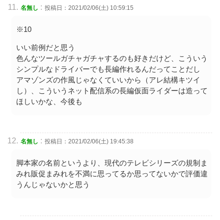
:
名無し
投稿日：2021/02/06(土) 10:59:15
※10
いい前例だと思う
色んなツールガチャガチャするのも好きだけど、こういう
シンプルなドライバーでも長編作れるんだってことだし
アマゾンズの作風じゃなくていいから（アレ結構キツイ
し）、こういうネット配信系の長編仮面ライダーは造って
ほしいかな、今後も
:
名無し
投稿日：2021/02/06(土) 19:45:38
脚本家の名前というより、現代のテレビシリーズの規制ま
みれ販促まみれを不満に思ってるか思ってないかで評価違
うんじゃないかと思う