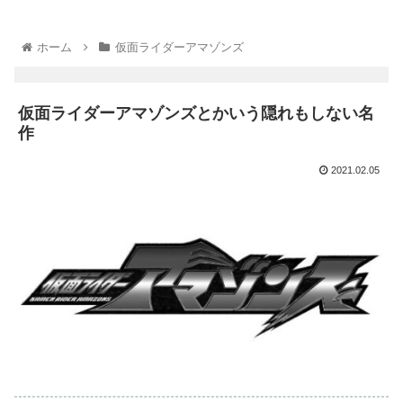
ホーム
仮面ライダーアマゾンズ
仮面ライダーアマゾンズとかいう隠れもしない名
作
2021.02.05