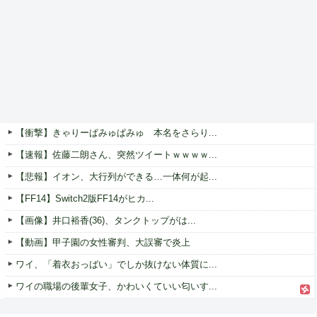
【衝撃】きゃりーぱみゅぱみゅ 本名をさらり...
【速報】佐藤二朗さん、突然ツイートｗｗｗｗ...
【悲報】イオン、大行列ができる…一体何が起...
【FF14】Switch2版FF14がヒカ...
【画像】井口裕香(36)、タンクトップがは...
【動画】甲子園の女性審判、大誤審で炎上
ワイ、「着衣おっばい」でしか抜けない体質に...
ワイの職場の後輩女子、かわいくていい匂いす...