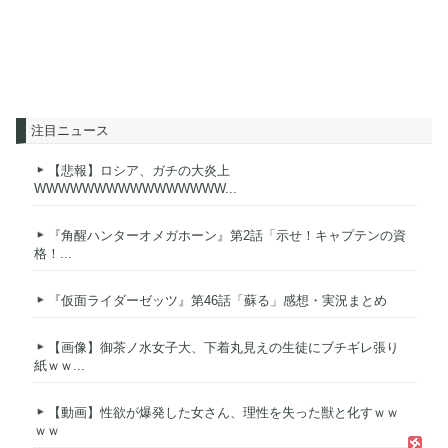
注目ニュース
【悲報】ロシア、ガチの大炎上
WWWWWWWWWWWWWWWW...
『角醒ハンターオメガホーン』第2話「示せ！キャプテンの資
格！...
『仮面ライダーゼッツ』第46話「蘇る」感想・実況まとめ
【画像】御茶ノ水女子大、下着丸見えの生徒にブチギレ張り
紙ｗｗ...
【動画】性欲が爆発した女さん、理性を失った獣と化すｗｗ
ｗｗ