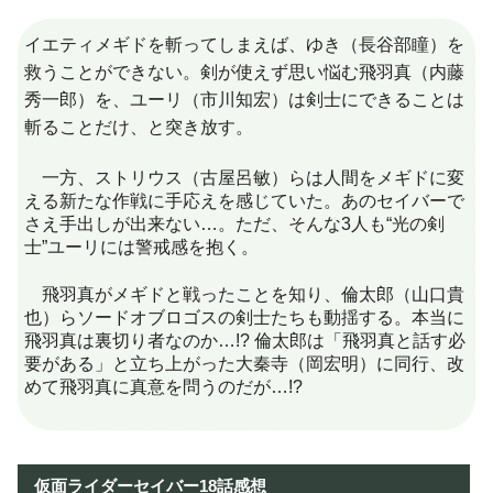
イエティメギドを斬ってしまえば、ゆき（長谷部瞳）を
救うことができない。剣が使えず思い悩む飛羽真（内藤
秀一郎）を、ユーリ（市川知宏）は剣士にできることは
斬ることだけ、と突き放す。
一方、ストリウス（古屋呂敏）らは人間をメギドに変
える新たな作戦に手応えを感じていた。あのセイバーで
さえ手出しが出来ない…。ただ、そんな3人も“光の剣
士”ユーリには警戒感を抱く。
飛羽真がメギドと戦ったことを知り、倫太郎（山口貴
也）らソードオブロゴスの剣士たちも動揺する。本当に
飛羽真は裏切り者なのか…!? 倫太郎は「飛羽真と話す必
要がある」と立ち上がった大秦寺（岡宏明）に同行、改
めて飛羽真に真意を問うのだが…!?
仮面ライダーセイバー18話感想