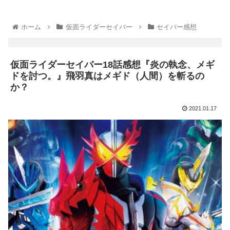
ホーム
仮面ライダーセイバー
セイバー感想
仮面ライダーセイバー18話感想『炎の執念、メギ
ドを討つ。』飛羽真はメギド（人間）を斬るの
か？
2021.01.17