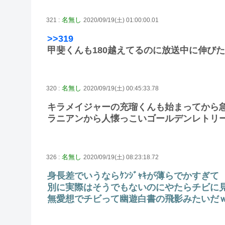
名無し
321 :
2020/09/19(土) 01:00:00.01
>>319
甲斐くんも180越えてるのに放送中に伸び
名無し
320 :
2020/09/19(土) 00:45:33.78
キラメイジャーの充瑠くんも始まってから急
ラニアンから人懐っこいゴールデンレトリ
名無し
326 :
2020/09/19(土) 08:23:18.72
身長差でいうならｹﾝｼﾞｬｷが薄らでかすぎて
別に実際はそうでもないのにやたらチビに
無愛想でチビって幽遊白書の飛影みたいだ