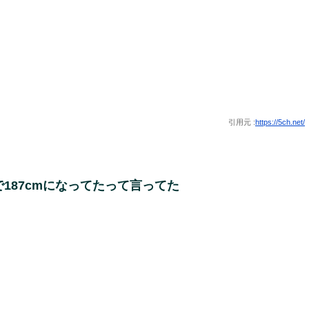
引用元 :
https://5ch.net/
187cmになってたって言ってた