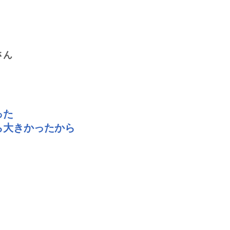
さん
った
ら大きかったから