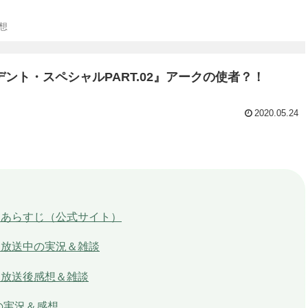
想
ト・スペシャルPART.02』アークの使者？！
2020.05.24
2」あらすじ（公式サイト）
」放送中の実況＆雑談
」放送後感想＆雑談
」の実況＆感想