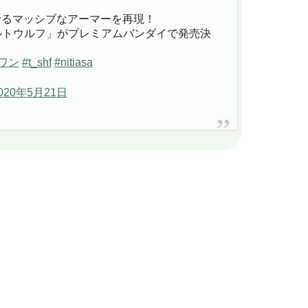
せるマッシブなアーマーを再現！
ン アサルトウルフ」がプレミアムバンダイで発売決
ワン
#t_shf
#nitiasa
020年5月21日