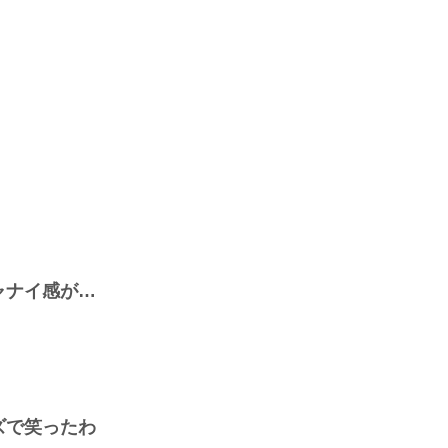
ャナイ感が…
ズで笑ったわ