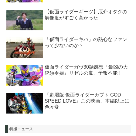
【仮面ライダーギーツ】厄介オタクの
解像度がすごく高かった
「仮面ライダーキバ」の熱心なファン
って少ないのか？
仮面ライダーガヴ30話感想『最凶の大
統領令嬢』リゼルの嵐、予報不能！
『劇場版 仮面ライダーカブト GOD
SPEED LOVE』この映画、本編以上に
色々変
特撮ニュース