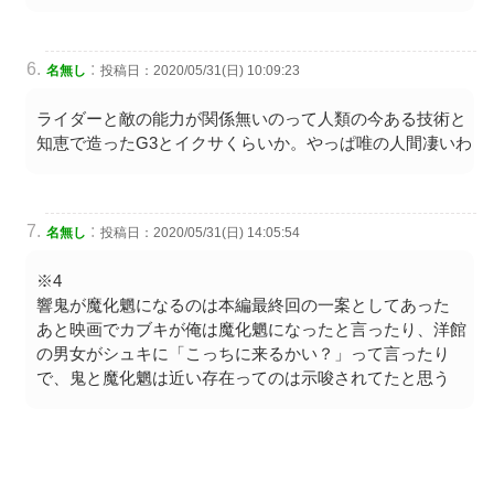
:
名無し
投稿日：2020/05/31(日) 10:09:23
ライダーと敵の能力が関係無いのって人類の今ある技術と
知恵で造ったG3とイクサくらいか。やっぱ唯の人間凄いわ
:
名無し
投稿日：2020/05/31(日) 14:05:54
※4
響鬼が魔化魍になるのは本編最終回の一案としてあった
あと映画でカブキが俺は魔化魍になったと言ったり、洋館
の男女がシュキに「こっちに来るかい？」って言ったり
で、鬼と魔化魍は近い存在ってのは示唆されてたと思う