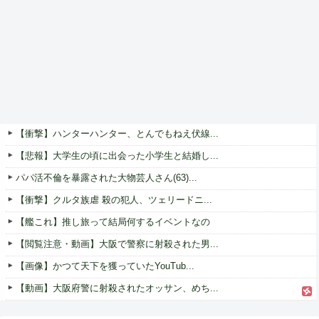
【衝撃】ハンターハンター、とんでもねえ伏線...
【悲報】大学生の頃に出会った小学生と結婚し...
パパ活不倫を暴露された大物芸人さん(63)...
【衝撃】クルタ族虐 殺の犯人、ツェリードニ...
【艦これ】推し旅って結局何するイベントなの
【閲覧注意・動画】大阪で警察に射殺された男...
【画像】かつて天下を獲っていたYouTub...
【動画】大阪府警に射殺されたオッサン、めち...