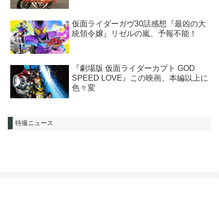
仮面ライダーガヴ30話感想『最凶の大
統領令嬢』リゼルの嵐、予報不能！
『劇場版 仮面ライダーカブト GOD
SPEED LOVE』この映画、本編以上に
色々変
特撮ニュース