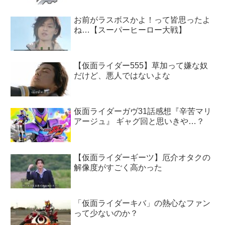
お前がラスボスかよ！って皆思ったよ
ね…【スーパーヒーロー大戦】
【仮面ライダー555】草加って嫌な奴
だけど、悪人ではないよな
仮面ライダーガヴ31話感想『辛苦マリ
アージュ』 ギャグ回と思いきや…？
【仮面ライダーギーツ】厄介オタクの
解像度がすごく高かった
「仮面ライダーキバ」の熱心なファン
って少ないのか？