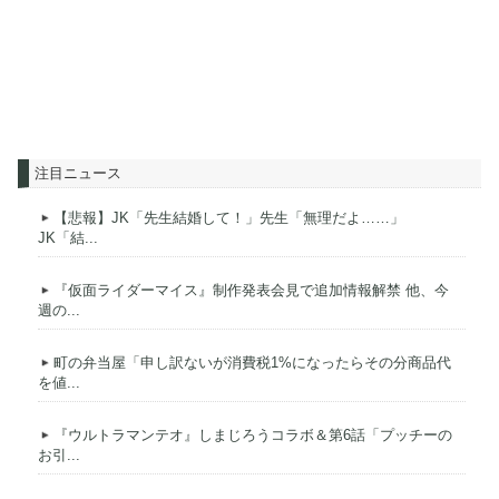
注目ニュース
【悲報】JK「先生結婚して！」先生「無理だよ……」
JK「結...
『仮面ライダーマイス』制作発表会見で追加情報解禁 他、今
週の...
町の弁当屋「申し訳ないが消費税1%になったらその分商品代
を値...
『ウルトラマンテオ』しまじろうコラボ＆第6話「プッチーの
お引...