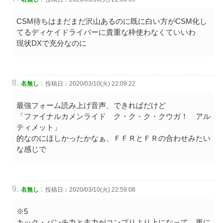
CSM待ちはまだまだ沢山あるのに既に白い方がCSM化し
てるディケイドライバーに貴重な枠使わなくていいわ
現状DXで充分なのに
:
名無し
投稿日：2020/03/10(火) 22:09:22
最強フォーム読み上げ音声、できればだけど
「ファイナルカメンライド ク・ク・ク・クウガ！ アル
ティメット」
的なのにほしかったかなぁ、ＦＦＲとＦＲの合わせみたい
な感じで
:
名無し
投稿日：2020/03/10(火) 22:59:08
※5
キック・パンチ力と走力がコンプリより上になって、更に