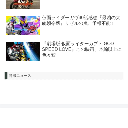
仮面ライダーガヴ30話感想『最凶の大
統領令嬢』リゼルの嵐、予報不能！
『劇場版 仮面ライダーカブト GOD
SPEED LOVE』この映画、本編以上に
色々変
特撮ニュース