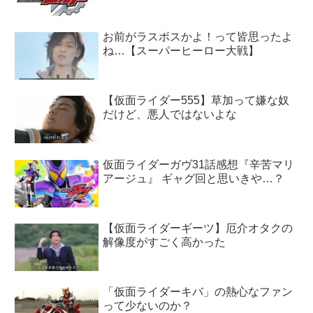
お前がラスボスかよ！って皆思ったよ
ね…【スーパーヒーロー大戦】
【仮面ライダー555】草加って嫌な奴
だけど、悪人ではないよな
仮面ライダーガヴ31話感想『辛苦マリ
アージュ』 ギャグ回と思いきや…？
【仮面ライダーギーツ】厄介オタクの
解像度がすごく高かった
「仮面ライダーキバ」の熱心なファン
って少ないのか？