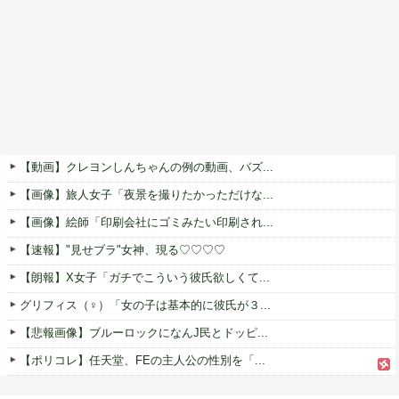
【動画】クレヨンしんちゃんの例の動画、バズ...
【画像】旅人女子「夜景を撮りたかっただけな...
【画像】絵師「印刷会社にゴミみたい印刷され...
【速報】"見せブラ"女神、現る♡♡♡♡
【朗報】X女子「ガチでこういう彼氏欲しくて...
グリフィス（♀）「女の子は基本的に彼氏が３...
【悲報画像】ブルーロックになんJ民とドッピ...
【ポリコレ】任天堂、FEの主人公の性別を「...