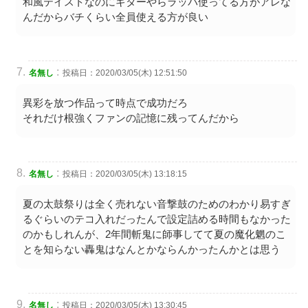
和風テイストなのにギターやらラッパ使ってる方がアレな
んだからバチくらい全員使える方が良い
:
名無し
投稿日：2020/03/05(木) 12:51:50
異彩を放つ作品って時点で成功だろ
それだけ根強くファンの記憶に残ってんだから
:
名無し
投稿日：2020/03/05(木) 13:18:15
夏の太鼓祭りは全く売れない音撃鼓のためのわかり易すぎ
るぐらいのテコ入れだったんで設定詰める時間もなかった
のかもしれんが、2年間斬鬼に師事してて夏の魔化魍のこ
とを知らない轟鬼はなんとかならんかったんかとは思う
:
名無し
投稿日：2020/03/05(木) 13:30:45