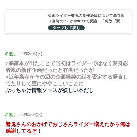
仮面ライダー響鬼の制作経緯について高寺氏
（当時のP）がtwitterで反論…「何故『変
身』と言わないのか」についても説明
名無し
: 20/03/04(水)
>暴露本が出たことで当初はライダーではなく変身忍
者嵐の新作企画だったと有名だったが
>近年高寺がその辺の企画経緯の話を否定する発言し
てたりして更にややこしいことに
ぶっちゃけ情報ソースが妖しい本だし
名無し
: 20/03/04(水)
響鬼さんのおかげでおじさんライダー増えたから俺は
感謝してるぞ！