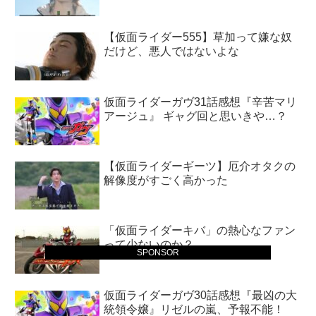
【仮面ライダー555】草加って嫌な奴
だけど、悪人ではないよな
仮面ライダーガヴ31話感想『辛苦マリ
アージュ』 ギャグ回と思いきや…？
【仮面ライダーギーツ】厄介オタクの
解像度がすごく高かった
「仮面ライダーキバ」の熱心なファン
って少ないのか？
SPONSOR
仮面ライダーガヴ30話感想『最凶の大
統領令嬢』リゼルの嵐、予報不能！