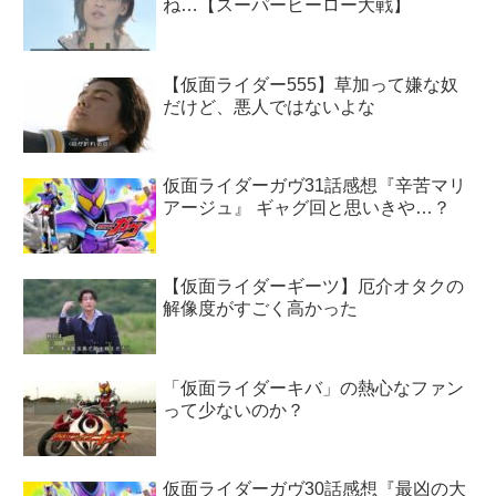
ね…【スーパーヒーロー大戦】
【仮面ライダー555】草加って嫌な奴
だけど、悪人ではないよな
仮面ライダーガヴ31話感想『辛苦マリ
アージュ』 ギャグ回と思いきや…？
【仮面ライダーギーツ】厄介オタクの
解像度がすごく高かった
「仮面ライダーキバ」の熱心なファン
って少ないのか？
仮面ライダーガヴ30話感想『最凶の大