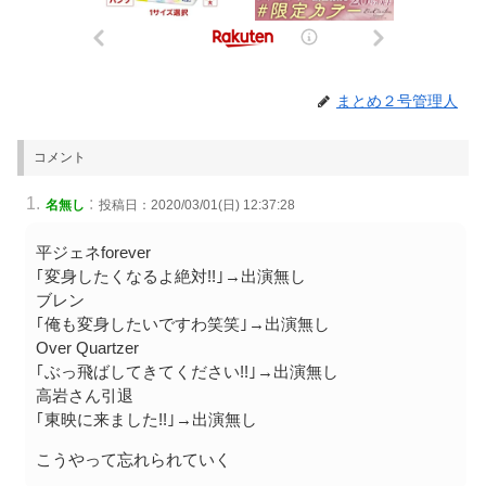
まとめ２号管理人
コメント
:
名無し
投稿日：2020/03/01(日) 12:37:28
平ジェネforever
｢変身したくなるよ絶対!!｣→出演無し
ブレン
｢俺も変身したいですわ笑笑｣→出演無し
Over Quartzer
｢ぶっ飛ばしてきてください!!｣→出演無し
高岩さん引退
｢東映に来ました!!｣→出演無し
こうやって忘れられていく