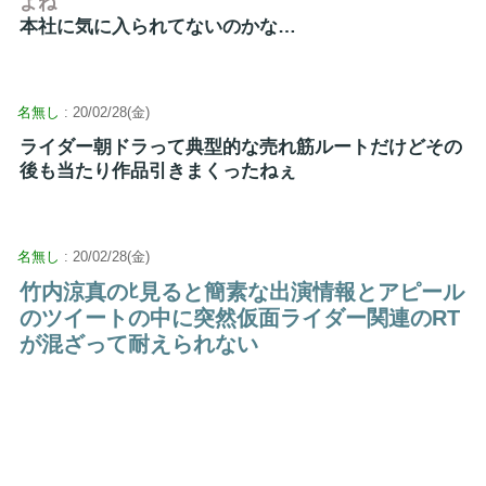
よね
本社に気に入られてないのかな…
名無し
: 20/02/28(金)
ライダー朝ドラって典型的な売れ筋ルートだけどその
後も当たり作品引きまくったねぇ
名無し
: 20/02/28(金)
竹内涼真のﾋ見ると簡素な出演情報とアピール
のツイートの中に突然仮面ライダー関連のRT
が混ざって耐えられない