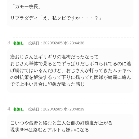
「ガモー校長」
リブラダディ「え、私クビですか・・・？」
:
名無し
投稿日：2020/02/05(水) 23:44:38
癌おじさんはギリギリの塩梅だったなって
おじさん単体で見るとでずっぱりだしボコられてるのに逃
げ続けてはいるんだけど、おじさんが打ってきたムテキへ
の対抗策を解決するって下りに残ってた因縁が綺麗に絡ん
でて上手い具合に印象が散った感じ
:
名無し
投稿日：2020/02/05(水) 23:48:39
こいつや蛮野と絡むと主人公側の好感度が上がる
現状45%は絡むとアルトも嫌いになる