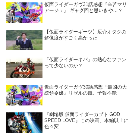
仮面ライダーガヴ31話感想『辛苦マリ
アージュ』 ギャグ回と思いきや…？
【仮面ライダーギーツ】厄介オタクの
解像度がすごく高かった
「仮面ライダーキバ」の熱心なファン
って少ないのか？
仮面ライダーガヴ30話感想『最凶の大
統領令嬢』リゼルの嵐、予報不能！
『劇場版 仮面ライダーカブト GOD
SPEED LOVE』この映画、本編以上に
色々変