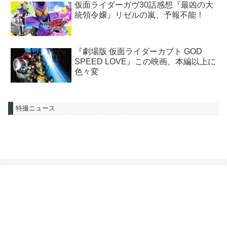
仮面ライダーガヴ30話感想『最凶の大
統領令嬢』リゼルの嵐、予報不能！
『劇場版 仮面ライダーカブト GOD
SPEED LOVE』この映画、本編以上に
色々変
特撮ニュース