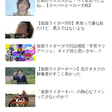
お前がラスボスかよ！って皆思ったよ
ね…【スーパーヒーロー大戦】
【仮面ライダー555】草加って嫌な奴
だけど、悪人ではないよな
仮面ライダーガヴ31話感想『辛苦マリ
アージュ』 ギャグ回と思いきや…？
【仮面ライダーギーツ】厄介オタクの
解像度がすごく高かった
「仮面ライダーキバ」の熱心なファン
って少ないのか？