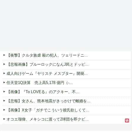
【衝撃】クルタ族虐 殺の犯人、ツェリードニ...
【悲報画像】ブルーロックになんJ民とドッピ...
成人向けゲーム『ヤリステ メスブター』開発...
任天堂1Q決算 売上高5,178 億円（-...
【画像】『To LOVEる』のアクキー、不...
【悲報】女さん、熊本地震がきっかけで離婚を...
【画像】X女子「ガチでこういう彼氏欲しくて...
オコエ瑠偉、メキシコに渡って2球団を即クビ...