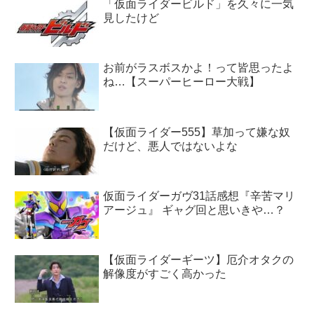
「仮面ライダービルド」を久々に一気
見したけど
お前がラスボスかよ！って皆思ったよ
ね…【スーパーヒーロー大戦】
【仮面ライダー555】草加って嫌な奴
だけど、悪人ではないよな
仮面ライダーガヴ31話感想『辛苦マリ
アージュ』 ギャグ回と思いきや…？
【仮面ライダーギーツ】厄介オタクの
解像度がすごく高かった