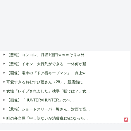
【悲報】コレコレ、月収1億円ｗｗｗそりゃ外...
【悲報】イオン、大行列ができる…一体何が起...
【画像】電車の『ドア横キープマン』、炎上w...
可愛すぎるおむすび屋さん（28）、新店舗に...
女性「レイプされました」検事「嘘では？」女...
【画像】「HUNTER×HUNTER」のベ...
【悲報】ショートスリーパー堀さん、対面で高...
町の弁当屋「申し訳ないが消費税1%になった...