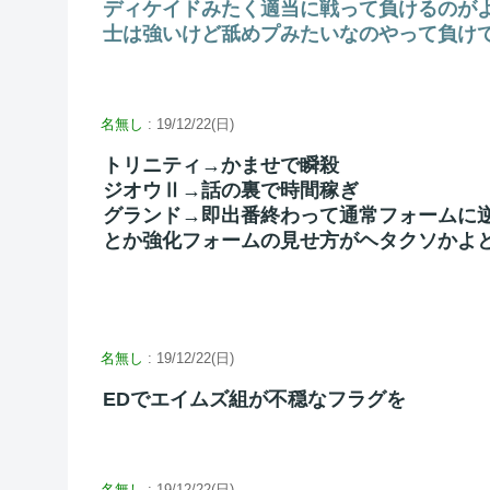
ディケイドみたく適当に戦って負けるのが
士は強いけど舐めプみたいなのやって負け
名無し
: 19/12/22(日)
トリニティ→かませで瞬殺
ジオウⅡ→話の裏で時間稼ぎ
グランド→即出番終わって通常フォームに
とか強化フォームの見せ方がヘタクソかよ
名無し
: 19/12/22(日)
EDでエイムズ組が不穏なフラグを
名無し
: 19/12/22(日)