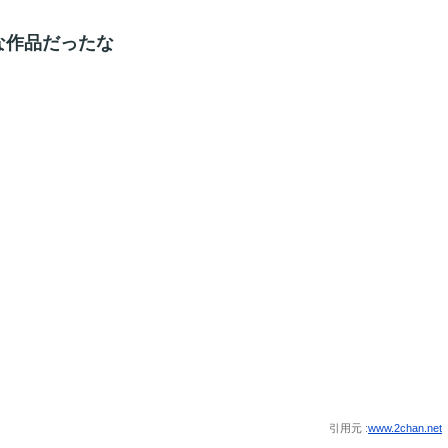
な作品だったな
引用元 :
www.2chan.net