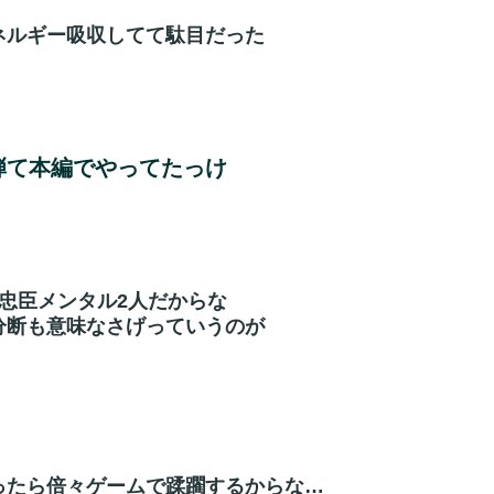
ネルギー吸収してて駄目だった
弾て本編でやってたっけ
忠臣メンタル2人だからな
分断も意味なさげっていうのが
なったら倍々ゲームで蹂躙するからな…