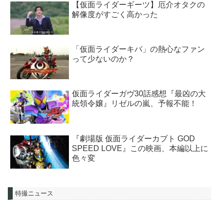
【仮面ライダーギーツ】厄介オタクの
解像度がすごく高かった
「仮面ライダーキバ」の熱心なファン
って少ないのか？
仮面ライダーガヴ30話感想『最凶の大
統領令嬢』リゼルの嵐、予報不能！
『劇場版 仮面ライダーカブト GOD
SPEED LOVE』この映画、本編以上に
色々変
特撮ニュース