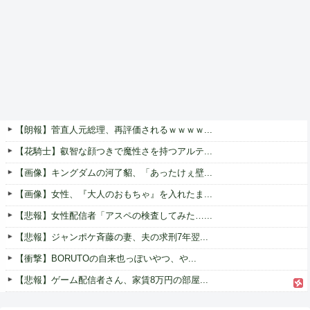
【朗報】菅直人元総理、再評価されるｗｗｗｗ...
【花騎士】叡智な顔つきで魔性さを持つアルテ...
【画像】キングダムの河了貂、「あったけぇ壁...
【画像】女性、『大人のおもちゃ』を入れたま...
【悲報】女性配信者「アスペの検査してみた…...
【悲報】ジャンポケ斉藤の妻、夫の求刑7年翌...
【衝撃】BORUTOの自来也っぽいやつ、や...
【悲報】ゲーム配信者さん、家賃8万円の部屋...