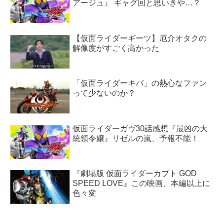
アージュ』 ギャグ回と思いきや…？
【仮面ライダーギーツ】厄介オタクの
解像度がすごく高かった
「仮面ライダーキバ」の熱心なファン
って少ないのか？
仮面ライダーガヴ30話感想『最凶の大
統領令嬢』リゼルの嵐、予報不能！
『劇場版 仮面ライダーカブト GOD
SPEED LOVE』この映画、本編以上に
色々変