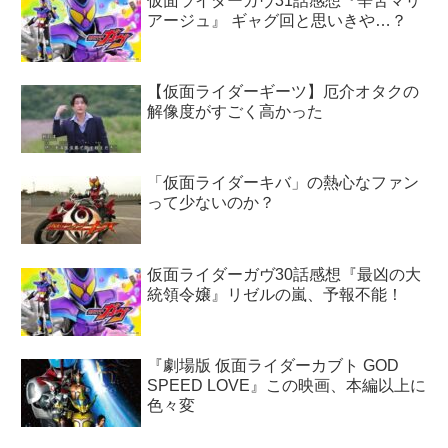
仮面ライダーガヴ31話感想『辛苦マリ
アージュ』 ギャグ回と思いきや…？
【仮面ライダーギーツ】厄介オタクの
解像度がすごく高かった
「仮面ライダーキバ」の熱心なファン
って少ないのか？
仮面ライダーガヴ30話感想『最凶の大
統領令嬢』リゼルの嵐、予報不能！
『劇場版 仮面ライダーカブト GOD
SPEED LOVE』この映画、本編以上に
色々変