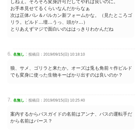
しねぇ。そろそろ変身許可だしてやれば良いのに。
お手本見せてるくらいなんだからなぁ
次は正体バレ＆バルカン新フォームかな。（見たところゴ
リラ。ビルド…壇…うっ、頭がｧ…）
とりあえずマジで面白いのははっきりわかんだね
:
名無し
投稿日：2019/09/15(日) 10:18:10
狼、サメ、ゴリラと来たか。オーズは兎も角前々作ビルド
でも変身に使った生物キーばかり出すのは良いのか？
:
名無し
投稿日：2019/09/15(日) 10:25:40
案内するからバスガイドの名前はアンナ、バスの運転手だ
から名前はバース？