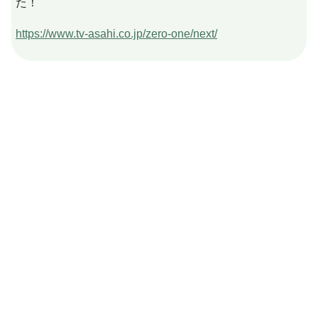
た！
https://www.tv-asahi.co.jp/zero-one/next/