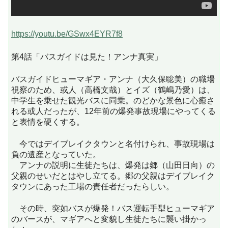
https://youtu.be/GSwx4EYR7f8
第4話「バスガイドは見た！アンナ真実」
バスガイドヒューマギア・アンナ（大久保聡美）の職場
視察のため、或人（高橋文哉）とイズ（鶴嶋乃愛）は、
中学生を乗せた観光バスに同乗。のどかな景色に心癒さ
れる或人だったが、12年前の爆発事故現場にやってくる
と表情を硬くする。
今ではデイブレイクタウンと名付けられ、事故現場は
負の遺産となっていた。
アンナの説明に生徒たちは、爆発は郷（山田日向）の
父親のせいだとはやし立てる。郷の父親はデイブレイク
タウンにあった工場の責任者だったらしい。
その時、突如バスが爆発！バス運転手型ヒューマギア
のバースが、マギアへと変貌し生徒たちに襲い掛かっ