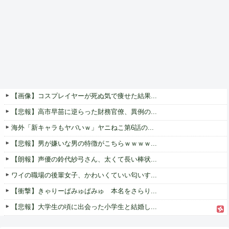
【画像】コスプレイヤーが死ぬ気で痩せた結果...
【悲報】高市早苗に逆らった財務官僚、異例の...
海外「新キャラもヤバいｗ」ヤニねこ第6話の...
【悲報】男が嫌いな男の特徴がこちらｗｗｗｗ...
【朗報】声優の鈴代紗弓さん、太くて長い棒状...
ワイの職場の後輩女子、かわいくていい匂いす...
【衝撃】きゃりーぱみゅぱみゅ 本名をさらり...
【悲報】大学生の頃に出会った小学生と結婚し...