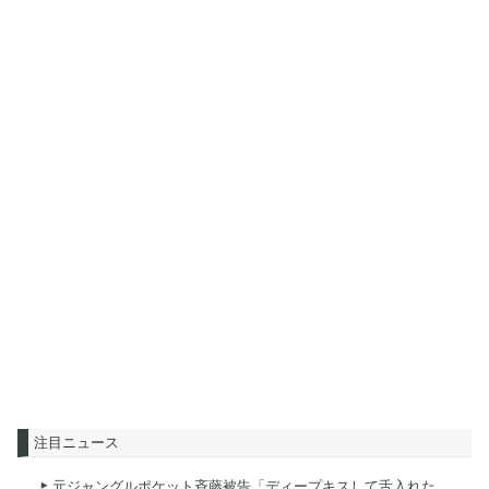
注目ニュース
元ジャングルポケット斉藤被告「ディープキスして舌入れた