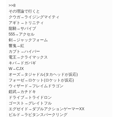
>>8
その理論で行くと
クウガ→ライジングマイティ
アギト→トリニティ
龍騎→サバイブ
555→アクセル
剣→ジャックフォーム
響鬼→紅
カブト→ハイパー
電王→クライマックス
キバ→ドガバギ
W→CJX
オーズ→タジャドル(タカヘッドが反応)
フォーゼ→ロケット(ロケットが反応)
ウィザード→フレイムドラゴン
鎧武→カチドキ
ドライブ→トライドロン
ゴースト→グレイトフル
エグゼイド→ダブルアクションゲーマーXX
ビルド→ラビタンスパークリング