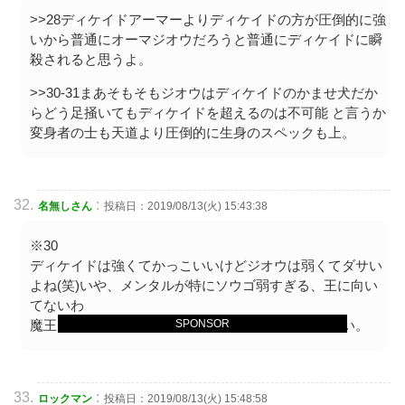
>>28ディケイドアーマーよりディケイドの方が圧倒的に強
いから普通にオーマジオウだろうと普通にディケイドに瞬
殺されると思うよ。
>>30-31まあそもそもジオウはディケイドのかませ犬だか
らどう足掻いてもディケイドを超えるのは不可能 と言うか
変身者の士も天道より圧倒的に生身のスペックも上。
:
名無しさん
投稿日：2019/08/13(火) 15:43:38
※30
ディケイドは強くてかっこいいけどジオウは弱くてダサい
よね(笑)いや、メンタルが特にソウゴ弱すぎる、王に向い
てないわ
魔王なら強くてかっこいいディケイドの方が相応しい。
SPONSOR
:
ロックマン
投稿日：2019/08/13(火) 15:48:58