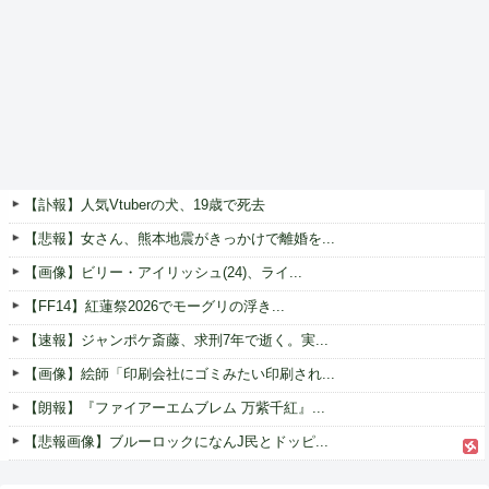
【訃報】人気Vtuberの犬、19歳で死去
【悲報】女さん、熊本地震がきっかけで離婚を...
【画像】ビリー・アイリッシュ(24)、ライ...
【FF14】紅蓮祭2026でモーグリの浮き...
【速報】ジャンポケ斎藤、求刑7年で逝く。実...
【画像】絵師「印刷会社にゴミみたい印刷され...
【朗報】『ファイアーエムブレム 万紫千紅』...
【悲報画像】ブルーロックになんJ民とドッピ...