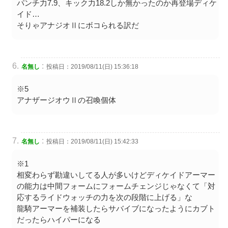
パンチ力7.9、キック力18.2しか無かったのか再登場ディケ
イド…
そりゃアナジオⅡにボコられる訳だ
:
名無し
投稿日：2019/08/11(日) 15:36:18
※5
アナザージオウⅡの召喚個体
:
名無し
投稿日：2019/08/11(日) 15:42:33
※1
相変わらず勘違いしてる人が多いけどディケイドアーマー
の能力は中間フォームにフォームチェンジじゃなくて「対
応するライドウォッチの力を次の段階に上げる」な
龍騎アーマーを補装したらサバイブになったようにカブト
だったらハイパーになる