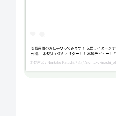
映画男優のお仕事やってみます！ 仮面ライダージオ
公開。 木梨猛＋仮面ノリダー！！ 本編デビュー！ 
木梨憲武 / Noritake Kinashi
さん(@noritakekinashi