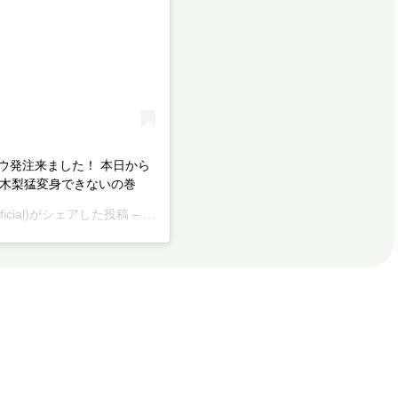
ウ発注来ました！ 本日から
#木梨猛変身できないの巻
_official)がシェアした投稿 –
2019年 7月月25日午後6時44分PDT