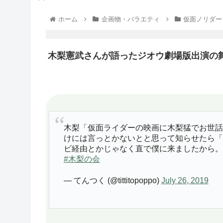
ホーム
企画物・バラエティ
仮面ノリダー
木梨憲武さんが語ったジオウ劇場版出演の
木梨「仮面ライダーの映画に木梨猛でお世話
けには言っとかないとと思って知らせたら「
ビ経由とかじゃなく直で僕に来ましたから。
#木梨の会
— てんつく (@tittitopoppo)
July 26, 2019