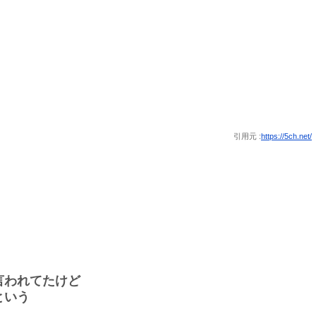
引用元 :
https://5ch.net/
言われてたけど
という