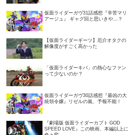
仮面ライダーガヴ31話感想『辛苦マリ
アージュ』 ギャグ回と思いきや…？
【仮面ライダーギーツ】厄介オタクの
解像度がすごく高かった
「仮面ライダーキバ」の熱心なファン
って少ないのか？
仮面ライダーガヴ30話感想『最凶の大
統領令嬢』リゼルの嵐、予報不能！
『劇場版 仮面ライダーカブト GOD
SPEED LOVE』この映画、本編以上に
色々変