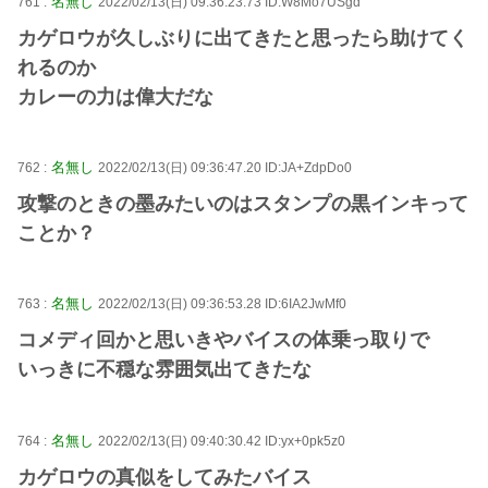
名無し
761 :
2022/02/13(日) 09:36:23.73 ID:W8Mo7USgd
カゲロウが久しぶりに出てきたと思ったら助けてく
れるのか
カレーの力は偉大だな
名無し
762 :
2022/02/13(日) 09:36:47.20 ID:JA+ZdpDo0
攻撃のときの墨みたいのはスタンプの黒インキって
ことか？
名無し
763 :
2022/02/13(日) 09:36:53.28 ID:6IA2JwMf0
コメディ回かと思いきやバイスの体乗っ取りで
いっきに不穏な雰囲気出てきたな
名無し
764 :
2022/02/13(日) 09:40:30.42 ID:yx+0pk5z0
カゲロウの真似をしてみたバイス