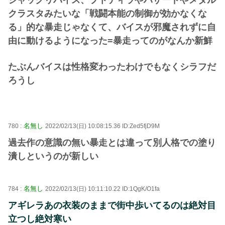
クラスタみたいな「戦闘本能の制御が効かなくな
る」的な暴走じゃなくて、バイスが邪魔されずに自
由に動けるようになった=暴走ってのがなんか新鮮
たぶんバイスは性格変わったわけでもなくシラフだ
ろうし
名無し
780 :
2022/02/13(日) 10:08:15.36 ID:Zed5fjD9M
過去作の意識の無い暴走とは違って別人格での塗り
潰しというのが新しい
名無し
784 :
2022/02/13(日) 10:11:10.22 ID:1QgK/O1fa
アギレラあの衣装のままで街中歩いてるのは絶対目
立つし絶対寒い