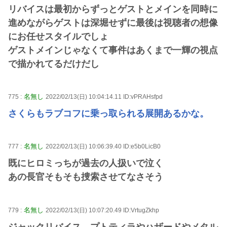
リバイスは最初からずっとゲストとメインを同時に
進めながらゲストは深堀せずに最後は視聴者の想像
にお任せスタイルでしょ
ゲストメインじゃなくて事件はあくまで一輝の視点
で描かれてるだけだし
名無し
775 :
2022/02/13(日) 10:04:14.11 ID:vPRAHsfpd
さくらもラブコフに乗っ取られる展開あるかな。
名無し
777 :
2022/02/13(日) 10:06:39.40 ID:e5b0LicB0
既にヒロミっちが過去の人扱いで泣く
あの長官そもそも捜索させてなさそう
名無し
779 :
2022/02/13(日) 10:07:20.49 ID:VrtugZkhp
ジャックリバイス、プトティラやハザードやメタル