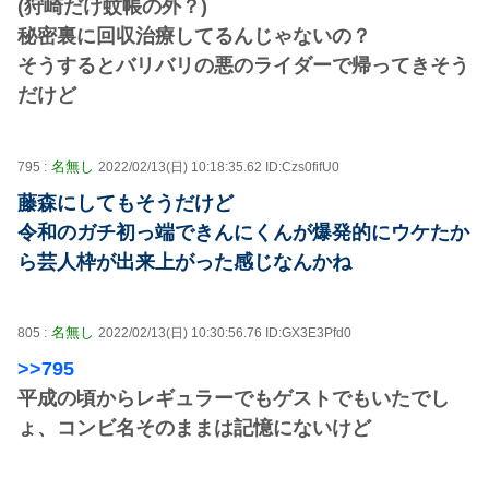
(狩崎だけ蚊帳の外？)
秘密裏に回収治療してるんじゃないの？
そうするとバリバリの悪のライダーで帰ってきそう
だけど
名無し
795 :
2022/02/13(日) 10:18:35.62 ID:Czs0fifU0
藤森にしてもそうだけど
令和のガチ初っ端できんにくんが爆発的にウケたか
ら芸人枠が出来上がった感じなんかね
名無し
805 :
2022/02/13(日) 10:30:56.76 ID:GX3E3Pfd0
>>795
平成の頃からレギュラーでもゲストでもいたでし
ょ、コンビ名そのままは記憶にないけど