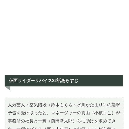
仮面ライダーリバイス22話あらすじ
人気芸人・空気階段（鈴木もぐら・水川かたまり）の襲撃
予告を受け取ったと、マネージャーの真由（小槙まこ）が
事務所の社長と一輝（前田拳太郎）らに助けを求めてき
た。一輝はバイス（声・木村昴）とお笑いコンビを装い、