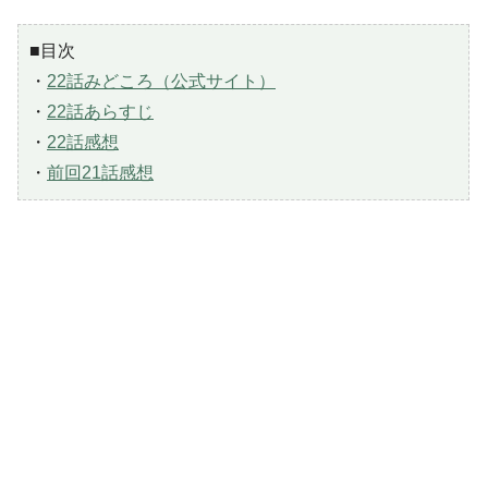
■目次
・
22話みどころ（公式サイト）
・
22話あらすじ
・
22話感想
・
前回21話感想