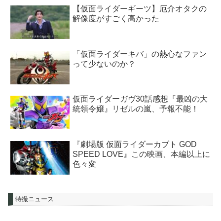
【仮面ライダーギーツ】厄介オタクの
解像度がすごく高かった
「仮面ライダーキバ」の熱心なファン
って少ないのか？
仮面ライダーガヴ30話感想『最凶の大
統領令嬢』リゼルの嵐、予報不能！
『劇場版 仮面ライダーカブト GOD
SPEED LOVE』この映画、本編以上に
色々変
特撮ニュース