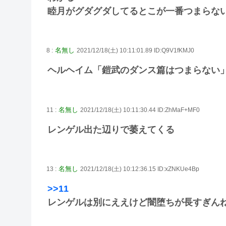
睦月がグダグダしてるとこが一番つまらな
名無し
8 :
2021/12/18(土) 10:11:01.89 ID:Q9V1fKMJ0
ヘルヘイム「鎧武のダンス篇はつまらない
名無し
11 :
2021/12/18(土) 10:11:30.44 ID:ZhMaF+MF0
レンゲル出た辺りで萎えてくる
名無し
13 :
2021/12/18(土) 10:12:36.15 ID:xZNKUe4Bp
>>11
レンゲルは別にええけど闇堕ちが長すぎん