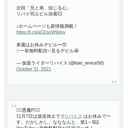
次回「兄と弟、信じる心」
リバイ🆚エビル決着💥
↓ホームページも新情報満載！
https://t.co/aO2soW9dpv
来週はお休みデビル〜🥺
✨一挙無料配信✨見るデビル🤩
— 仮面ライダーリバイス (@toei_revice50)
October 31, 2021
🦹‍♂️悪魔P🦹‍♂️
11月7日は放送休止で
#リバイス
はお休みでー
す。だがしかし、なななんと、第1～9話