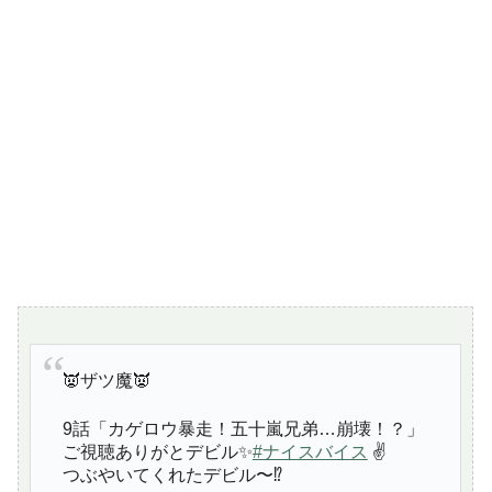
👿ザツ魔👿
9話「カゲロウ暴走！五十嵐兄弟…崩壊！？」
ご視聴ありがとデビル✨
#ナイスバイス
✌️
つぶやいてくれたデビル〜⁉️