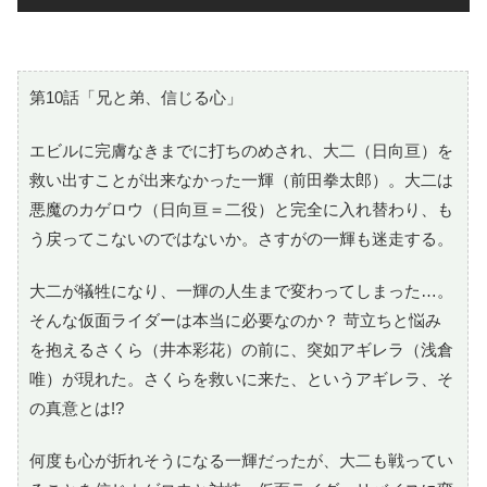
第10話「兄と弟、信じる心」
エビルに完膚なきまでに打ちのめされ、大二（日向亘）を
救い出すことが出来なかった一輝（前田拳太郎）。大二は
悪魔のカゲロウ（日向亘＝二役）と完全に入れ替わり、も
う戻ってこないのではないか。さすがの一輝も迷走する。
大二が犠牲になり、一輝の人生まで変わってしまった…。
そんな仮面ライダーは本当に必要なのか？ 苛立ちと悩み
を抱えるさくら（井本彩花）の前に、突如アギレラ（浅倉
唯）が現れた。さくらを救いに来た、というアギレラ、そ
の真意とは!?
何度も心が折れそうになる一輝だったが、大二も戦ってい