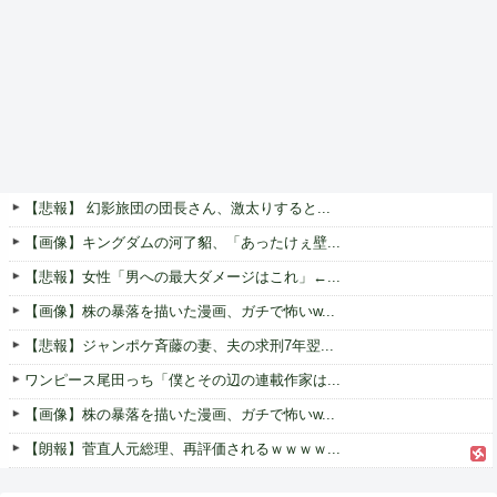
【悲報】 幻影旅団の団長さん、激太りすると...
【画像】キングダムの河了貂、「あったけぇ壁...
【悲報】女性「男への最大ダメージはこれ」←...
【画像】株の暴落を描いた漫画、ガチで怖いw...
【悲報】ジャンポケ斉藤の妻、夫の求刑7年翌...
ワンピース尾田っち「僕とその辺の連載作家は...
【画像】株の暴落を描いた漫画、ガチで怖いw...
【朗報】菅直人元総理、再評価されるｗｗｗｗ...