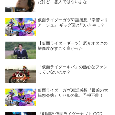
だけど、悪人ではないよな
仮面ライダーガヴ31話感想『辛苦マリ
アージュ』 ギャグ回と思いきや…？
【仮面ライダーギーツ】厄介オタクの
解像度がすごく高かった
「仮面ライダーキバ」の熱心なファン
って少ないのか？
仮面ライダーガヴ30話感想『最凶の大
統領令嬢』リゼルの嵐、予報不能！
『劇場版 仮面ライダーカブト GOD