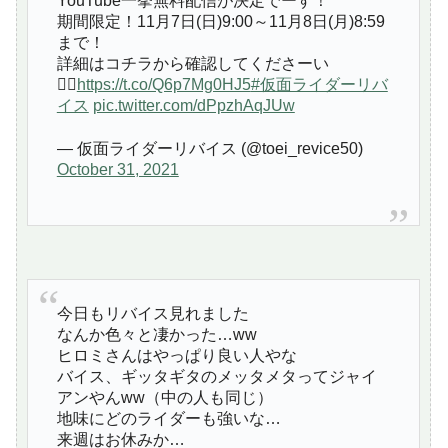
YouTube一挙無料配信が決定でーす！
期間限定！11月7日(日)9:00～11月8日(月)8:59
まで！
詳細はコチラから確認してくださーい
🙋‍♂️
https://t.co/Q6p7Mg0HJ5
#仮面ライダーリバ
イス
pic.twitter.com/dPpzhAqJUw
— 仮面ライダーリバイス (@toei_revice50)
October 31, 2021
今日もリバイス見れました
なんか色々と凄かった…ww
ヒロミさんはやっぱり良い人やな
バイス、ギッタギタのメッタメタってジャイ
アンやんww（中の人も同じ）
地味にどのライダーも強いな…
来週はお休みか…