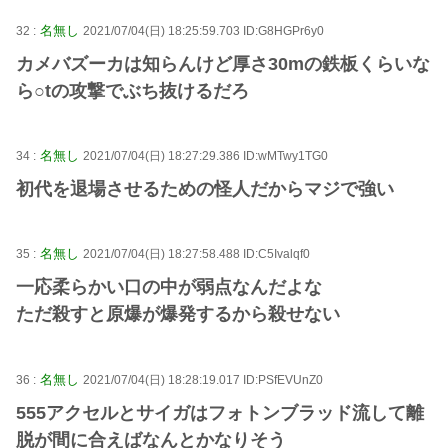
名無し
32 :
2021/07/04(日) 18:25:59.703 ID:G8HGPr6y0
カメバズーカは知らんけど厚さ30mの鉄板くらいな
ら○tの攻撃でぶち抜けるだろ
名無し
34 :
2021/07/04(日) 18:27:29.386 ID:wMTwy1TG0
初代を退場させるための怪人だからマジで強い
名無し
35 :
2021/07/04(日) 18:27:58.488 ID:C5Ivalqf0
一応柔らかい口の中が弱点なんだよな
ただ殺すと原爆が爆発するから殺せない
名無し
36 :
2021/07/04(日) 18:28:19.017 ID:PSfEVUnZ0
555アクセルとサイガはフォトンブラッド流して離
脱が間に合えばなんとかなりそう