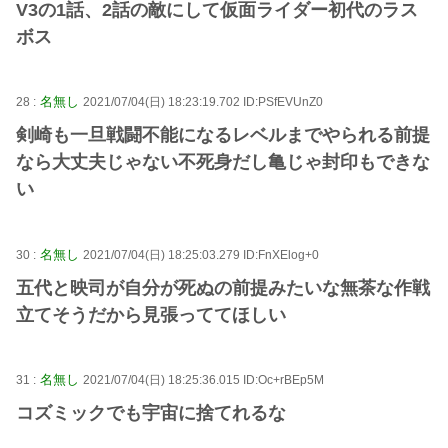
V3の1話、2話の敵にして仮面ライダー初代のラス
ボス
名無し
28 :
2021/07/04(日) 18:23:19.702 ID:PSfEVUnZ0
剣崎も一旦戦闘不能になるレベルまでやられる前提
なら大丈夫じゃない不死身だし亀じゃ封印もできな
い
名無し
30 :
2021/07/04(日) 18:25:03.279 ID:FnXElog+0
五代と映司が自分が死ぬの前提みたいな無茶な作戦
立てそうだから見張っててほしい
名無し
31 :
2021/07/04(日) 18:25:36.015 ID:Oc+rBEp5M
コズミックでも宇宙に捨てれるな