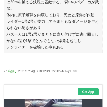
は30mを越える鉄塊に匹敵する。 背中のバズーカが武
器。
体内に原子爆弾を内蔵しており、死ぬと原爆が作動
ライダー1号2号が協力してもまともなダメージを与え
られない硬さがあり
バズーカは1号2号がまともに寄り付けずに逃げ回るし
かない程で1撃でとんでもない爆発を起こし
デンライナーを破壊した事もある
名無し
2 :
2021/07/04(日) 18:12:49.022 ID:wMTwy1TG0