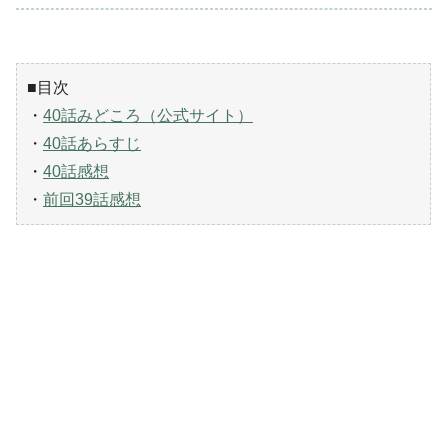
■目次
・
40話みどころ（公式サイト）
・
40話あらすじ
・
40話感想
・
前回39話感想