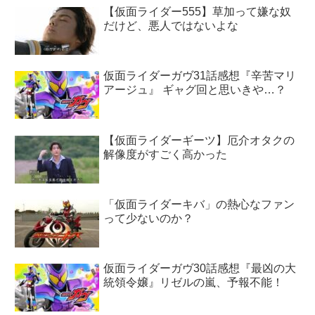
【仮面ライダー555】草加って嫌な奴
だけど、悪人ではないよな
仮面ライダーガヴ31話感想『辛苦マリ
アージュ』 ギャグ回と思いきや…？
【仮面ライダーギーツ】厄介オタクの
解像度がすごく高かった
「仮面ライダーキバ」の熱心なファン
って少ないのか？
仮面ライダーガヴ30話感想『最凶の大
統領令嬢』リゼルの嵐、予報不能！