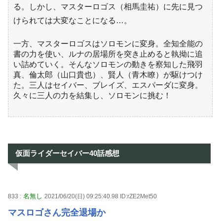
る。しかし、マスターロゴス（相馬圭祐）に先に見つ
けられては大変なことになる…。
一方、マスターロゴスはソロモンに変身。全知全能の
書の力を使い、ルナの居場所を突き止めると執拗に追
い詰めていく。そんなソロモンの動きを察知した飛羽
真、倫太郎（山口貴也）、賢人（青木瞭）が駆けつけ
た。三人はセイバー、ブレイズ、エスパーダに変身。
久々に三人の力を結集し、ソロモンに挑む！
仮面ライダーセイバー40話感想
名無し
833 :
2021/06/20(日) 09:25:40.98 ID:rZE2Met50
マスロゴさん完全退場か