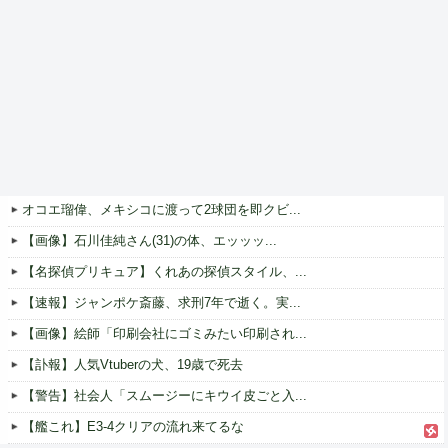
オコエ瑠偉、メキシコに渡って2球団を即クビ...
【画像】石川佳純さん(31)の体、エッッッ...
【名探偵プリキュア】くれあの探偵スタイル、...
【速報】ジャンポケ斎藤、求刑7年で逝く。実...
【画像】絵師「印刷会社にゴミみたい印刷され...
【訃報】人気Vtuberの犬、19歳で死去
【警告】社会人「スムージーにキウイ皮ごと入...
【艦これ】E3-4クリアの流れ来てるな