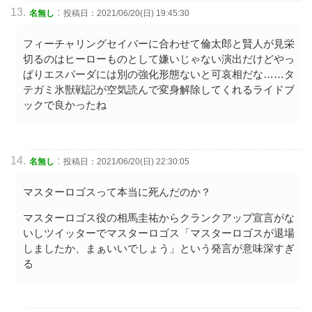
:
名無し
投稿日：2021/06/20(日) 19:45:30
フィーチャリングセイバーに合わせて倫太郎と賢人が見栄
切るのはヒーローものとして嫌いじゃない演出だけどやっ
ぱりエスパーダには別の強化形態ないと可哀相だな……タ
テガミ氷獣戦記が空気読んで変身解除してくれるライドブ
ックで良かったね
:
名無し
投稿日：2021/06/20(日) 22:30:05
マスターロゴスって本当に死んだのか？
マスターロゴス役の相馬圭祐からクランクアップ宣言がな
いしツイッターでマスターロゴス「マスターロゴスが退場
しましたか、まぁいいでしょう」という発言が意味深すぎ
る