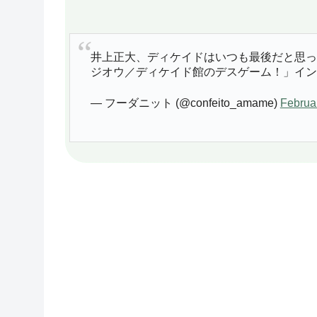
井上正大、ディケイドはいつも最後だと思って演
ジオウ／ディケイド館のデスゲーム！」イ
— フーダニット (@confeito_amame)
Februa