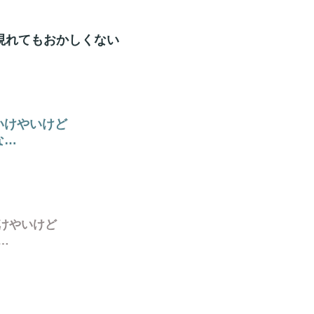
現れてもおかしくない
いけやいけど
な…
けやいけど
…