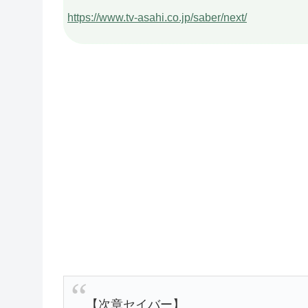
https://www.tv-asahi.co.jp/saber/next/
【次章セイバー】