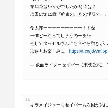
第11章はいかがでしたか٩( ᐛ )و？
次回は第12章『約束の、あの場所で。』で
倫太郎ーーーーーーーーー！！😱
一体どーなってしまうのー🐥💦
そしてタッセルさんにも何やら動きが…Σ(-᷅
次週もお楽しみに！
https://t.co/jdWmi6
— 仮面ライダーセイバー【東映公式】 (@sa
キラメイジャーもセイバーも次回が気