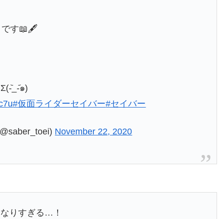
す📖🖋
_-᷄๑)
pc7u
#仮面ライダーセイバー
#セイバー
ber_toei)
November 22, 2020
になりすぎる…！