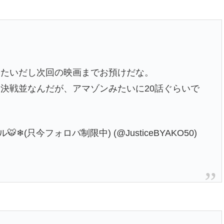
みたいだし次回の映画までお預けだな。
決戦並なんだが、アマゾンみたいに20話ぐらいで
❄(只今フォロバ制限中) (@JusticeBYAKO50)