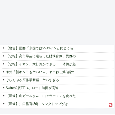
【警告】医師「米国では”ヘロインと同じくら...
【悲報】高市早苗に逆らった財務官僚、異例の...
【悲報】イオン、大行列ができる…一体何が起...
海外「新キャラもヤバいｗ」ヤニねこ第6話の...
ぐらんぶる原作最新話、ヤバすぎる
Switch2版FF14、ロード時間が高速...
【画像】山ガールさん、山でラーメンを食べた...
【画像】井口裕香(36)、タンクトップがは...