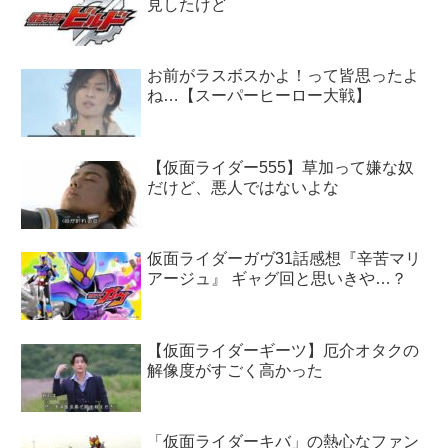
見したけど
お前がラスボスかよ！って皆思ったよ
ね…【スーパーヒーロー大戦】
【仮面ライダー555】草加って嫌な奴
だけど、悪人ではないよな
仮面ライダーガヴ31話感想『辛苦マリ
アージュ』 ギャグ回と思いきや…？
【仮面ライダーギーツ】厄介オタクの
解像度がすごく高かった
「仮面ライダーキバ」の熱心なファン