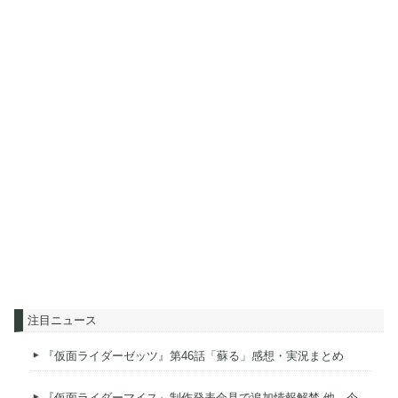
注目ニュース
『仮面ライダーゼッツ』第46話「蘇る」感想・実況まとめ
『仮面ライダーマイス』制作発表会見で追加情報解禁 他、今