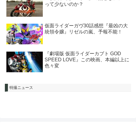
って少ないのか？
仮面ライダーガヴ30話感想『最凶の大
統領令嬢』リゼルの嵐、予報不能！
『劇場版 仮面ライダーカブト GOD
SPEED LOVE』この映画、本編以上に
色々変
特撮ニュース