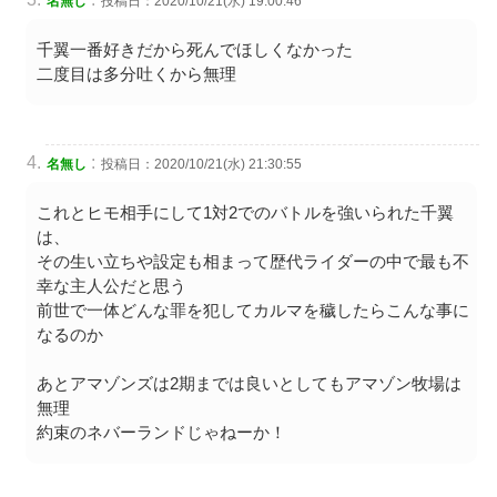
名無し
投稿日：2020/10/21(水) 19:00:46
千翼一番好きだから死んでほしくなかった
二度目は多分吐くから無理
:
名無し
投稿日：2020/10/21(水) 21:30:55
これとヒモ相手にして1対2でのバトルを強いられた千翼
は、
その生い立ちや設定も相まって歴代ライダーの中で最も不
幸な主人公だと思う
前世で一体どんな罪を犯してカルマを穢したらこんな事に
なるのか
あとアマゾンズは2期までは良いとしてもアマゾン牧場は
無理
約束のネバーランドじゃねーか！