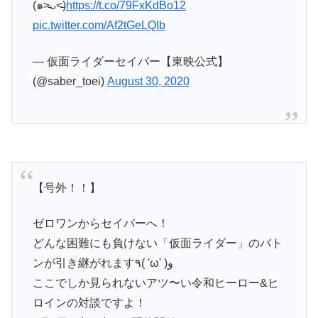
(๑˃̵ᴗ˂̵)
https://t.co/79FxKdBo12
pic.twitter.com/Af2tGeLQIb
— 仮面ライダーセイバー【東映公式】
(@saber_toei)
August 30, 2020
【号外！！】
ゼロワンからセイバーへ！
どんな困難にも負けない「仮面ライダー」のバト
ンが引き継がれます٩( 'ω' )و
ここでしか見られないアツ〜い令和ヒーロー&ヒ
ロインの対談ですよ！