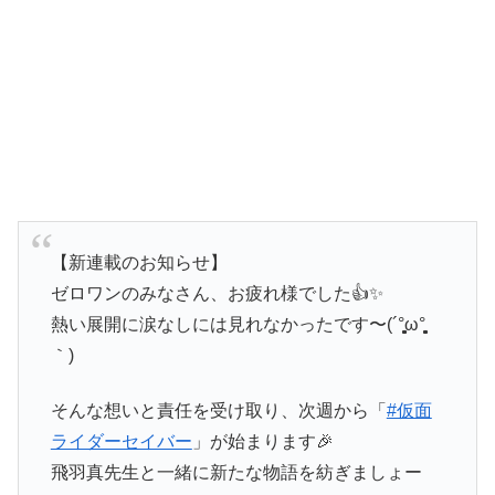
【新連載のお知らせ】
ゼロワンのみなさん、お疲れ様でした👍✨
熱い展開に涙なしには見れなかったです〜(´°̥̥̥̥̥̥̥̥ω°̥̥̥̥̥̥̥̥
｀)
そんな想いと責任を受け取り、次週から「
#仮面
ライダーセイバー
」が始まります🎉
飛羽真先生と一緒に新たな物語を紡ぎましょー