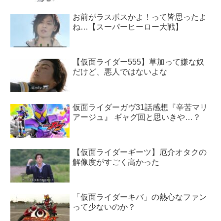
お前がラスボスかよ！って皆思ったよ
ね…【スーパーヒーロー大戦】
【仮面ライダー555】草加って嫌な奴
だけど、悪人ではないよな
仮面ライダーガヴ31話感想『辛苦マリ
アージュ』 ギャグ回と思いきや…？
【仮面ライダーギーツ】厄介オタクの
解像度がすごく高かった
「仮面ライダーキバ」の熱心なファン
って少ないのか？