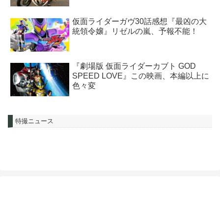
仮面ライダーガヴ30話感想『最凶の大
統領令嬢』リゼルの嵐、予報不能！
『劇場版 仮面ライダーカブト GOD
SPEED LOVE』この映画、本編以上に
色々変
特撮ニュース