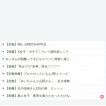
【悲報】Mrs. GREEN APPLE、...
【画像】X女子「ガチでこういう彼氏欲しくて...
ガンダムの戦艦ってモビルスーツに簡単に落と...
【速報】"見せブラ"女神、現る♡♡♡♡
【悲報画像】ブルーロックになんJ民とドッピ...
【悲報】『みいちゃんと山田さん』、近大准教...
【画像】石川佳純さん(31)の体、エッッッ...
【画像】旅人女子「夜景を撮りたかっただけな...