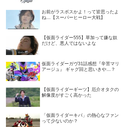
お前がラスボスかよ！って皆思ったよ
ね…【スーパーヒーロー大戦】
【仮面ライダー555】草加って嫌な奴
だけど、悪人ではないよな
仮面ライダーガヴ31話感想『辛苦マリ
アージュ』 ギャグ回と思いきや…？
【仮面ライダーギーツ】厄介オタクの
解像度がすごく高かった
「仮面ライダーキバ」の熱心なファン
って少ないのか？