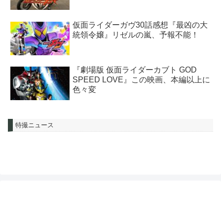
仮面ライダーガヴ30話感想『最凶の大
統領令嬢』リゼルの嵐、予報不能！
『劇場版 仮面ライダーカブト GOD
SPEED LOVE』この映画、本編以上に
色々変
特撮ニュース