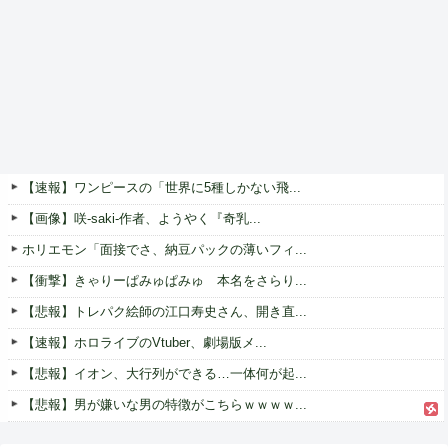
【速報】ワンピースの「世界に5種しかない飛...
【画像】咲-saki-作者、ようやく『奇乳...
ホリエモン「面接でさ、納豆パックの薄いフィ...
【衝撃】きゃりーぱみゅぱみゅ 本名をさらり...
【悲報】トレパク絵師の江口寿史さん、開き直...
【速報】ホロライブのVtuber、劇場版メ...
【悲報】イオン、大行列ができる…一体何が起...
【悲報】男が嫌いな男の特徴がこちらｗｗｗｗ...