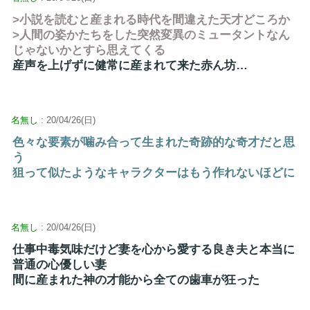
>小説を読むと産まれる時代を間違えた天才どころか
>人間の姿かたちをした突然変異のミュータントなん
じゃないかとすら思えてくる
産声を上げずに健常に産まれて来た赤ん坊…
名無し
: 20/04/26(日)
色々な要素が噛み合って生まれた奇跡的な奇才だと思
う
狙って似たようなキャラクターはもう作れないほどに
名無し
: 20/04/26(日)
仕事中毒気味だけど妻を心から愛する良き夫と本当に
普通の心優しい妻
間に産まれた神の才能から全ての歯車が狂った