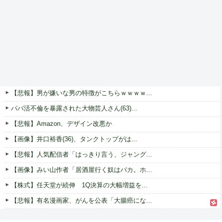
【悲報】男が嫌いな男の特徴がこちらｗｗｗｗ...
パパ活不倫を暴露された大物芸人さん(63)...
【悲報】Amazon、デザイン改悪か
【画像】井口裕香(36)、タンクトップがは...
【悲報】人気配信者「はっきり言う、ジャング...
【画像】みい山作者「居酒屋行く奴はバカ。ホ...
【株式】任天堂が続伸 1Q決算の大幅増益を...
【悲報】有名漫画家、がんを公表「大腸癌にな...