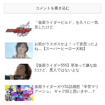
コメントを書き込む
「仮面ライダービルド」を久々に一気
見したけど
お前がラスボスかよ！って皆思ったよ
ね…【スーパーヒーロー大戦】
【仮面ライダー555】草加って嫌な奴
だけど、悪人ではないよな
仮面ライダーガヴ31話感想『辛苦マリ
アージュ』 ギャグ回と思いきや…？