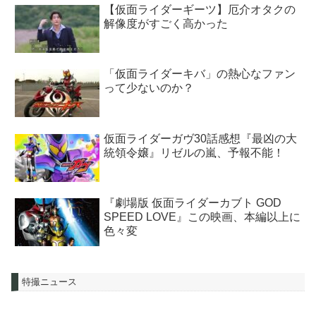
【仮面ライダーギーツ】厄介オタクの
解像度がすごく高かった
「仮面ライダーキバ」の熱心なファン
って少ないのか？
仮面ライダーガヴ30話感想『最凶の大
統領令嬢』リゼルの嵐、予報不能！
『劇場版 仮面ライダーカブト GOD
SPEED LOVE』この映画、本編以上に
色々変
特撮ニュース