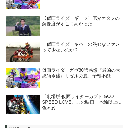
【仮面ライダーギーツ】厄介オタクの
解像度がすごく高かった
「仮面ライダーキバ」の熱心なファン
って少ないのか？
仮面ライダーガヴ30話感想『最凶の大
統領令嬢』リゼルの嵐、予報不能！
『劇場版 仮面ライダーカブト GOD
SPEED LOVE』この映画、本編以上に
色々変