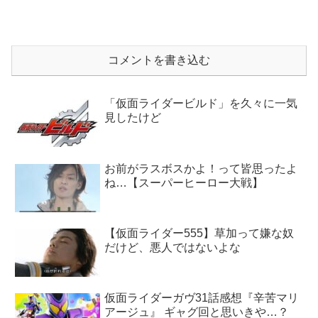
コメントを書き込む
「仮面ライダービルド」を久々に一気
見したけど
お前がラスボスかよ！って皆思ったよ
ね…【スーパーヒーロー大戦】
【仮面ライダー555】草加って嫌な奴
だけど、悪人ではないよな
仮面ライダーガヴ31話感想『辛苦マリ
アージュ』 ギャグ回と思いきや…？