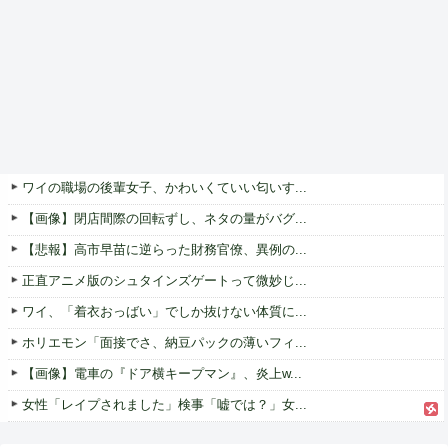
ワイの職場の後輩女子、かわいくていい匂いす...
【画像】閉店間際の回転ずし、ネタの量がバグ...
【悲報】高市早苗に逆らった財務官僚、異例の...
正直アニメ版のシュタインズゲートって微妙じ...
ワイ、「着衣おっばい」でしか抜けない体質に...
ホリエモン「面接でさ、納豆パックの薄いフィ...
【画像】電車の『ドア横キープマン』、炎上w...
女性「レイプされました」検事「嘘では？」女...