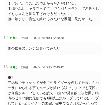
ネガ音也、ラスボスでよかったんだけどな。
本編並みにキャラ立ってて、でも別キャラとして悪役とし
てもちゃんと掘り下げれそうだったのに。
渡に始まり、音也で終わるみたいな展開、見たかった。
:
名無し
投稿日：2020/06/17(水) 22:30:30
剣の世界のランチは食べてみたい
:
名無し
投稿日：2020/06/17(水) 22:49:42
※7
完結編でディケイドが全てのライダーを倒して最後にキバ
ーラにやられる事でループが終わる訳でしょ？でも実際に
は何度かループしている訳で(白倉pの発言的に複数回、鳴
滝のセリフ的に最低でも1回以上はループしている)ループ
している=全ライダーの撃破が途中でなされなかったって