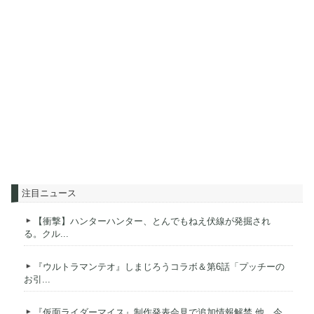
注目ニュース
【衝撃】ハンターハンター、とんでもねえ伏線が発掘され
る。クル...
『ウルトラマンテオ』しまじろうコラボ＆第6話「プッチーの
お引...
『仮面ライダーマイス』制作発表会見で追加情報解禁 他、今