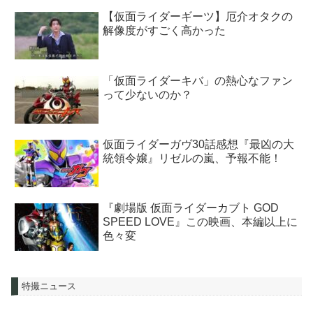
【仮面ライダーギーツ】厄介オタクの
解像度がすごく高かった
「仮面ライダーキバ」の熱心なファン
って少ないのか？
仮面ライダーガヴ30話感想『最凶の大
統領令嬢』リゼルの嵐、予報不能！
『劇場版 仮面ライダーカブト GOD
SPEED LOVE』この映画、本編以上に
色々変
特撮ニュース