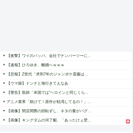
【衝撃】ワイのパッパ、会社でナンバーツーに...
【速報】ひろゆき、離婚へｗｗｗ
【悲報】Z世代「求刑7年のジャンポケ斎藤は...
【ウマ娘】ドンナと海行きてえなあ
【警告】医師「米国では”ヘロインと同じくら...
アニメ業界「助けて！原作が枯渇してるの！」...
【画像】閉店間際の回転ずし、ネタの量がバグ...
【画像】キングダムの河了貂、「あったけぇ壁...