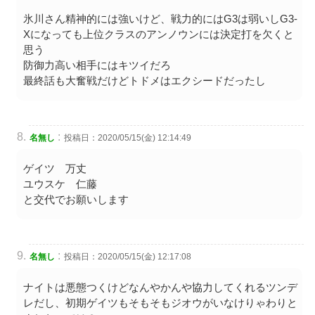
氷川さん精神的には強いけど、戦力的にはG3は弱いしG3-
Xになっても上位クラスのアンノウンには決定打を欠くと
思う
防御力高い相手にはキツイだろ
最終話も大奮戦だけどトドメはエクシードだったし
:
名無し
投稿日：2020/05/15(金) 12:14:49
ゲイツ 万丈
ユウスケ 仁藤
と交代でお願いします
:
名無し
投稿日：2020/05/15(金) 12:17:08
ナイトは悪態つくけどなんやかんや協力してくれるツンデ
レだし、初期ゲイツもそもそもジオウがいなけりゃわりと