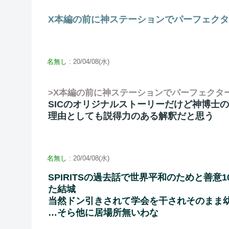
X本編の前に神ステーションでパーフェク
名無し
: 20/04/08(水)
>X本編の前に神ステーションでパーフェクタ
SICのオリジナルストーリーだけど神博士
理由としても説得力のある解釈だと思う
名無し
: 20/04/08(水)
SPIRITSの過去話で世界平和のためと善
た結城
当然ドン引きされて学会を干されそのまま
…そら他に居場所無いわな