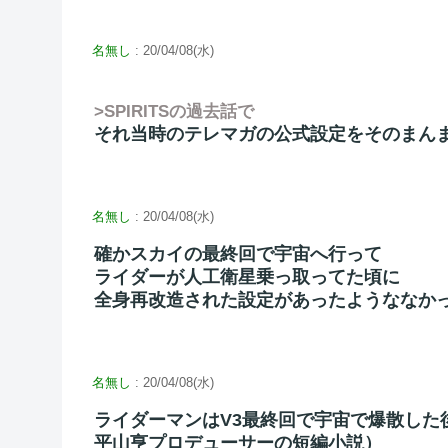
名無し
: 20/04/08(水)
>SPIRITSの過去話で
それ当時のテレマガの公式設定をそのまん
名無し
: 20/04/08(水)
確かスカイの最終回で宇宙へ行って
ライダーが人工衛星乗っ取ってた頃に
全身再改造された設定があったようななか
名無し
: 20/04/08(水)
ライダーマンはV3最終回で宇宙で爆散した
平山亨プロデューサーの短編小説）