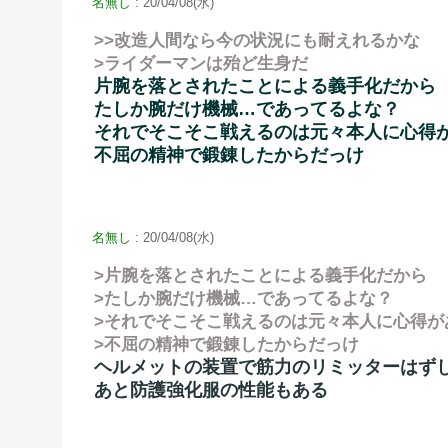
名無し
: 20/04/08(水)
>>改造人間なら今の状況にも耐えれるかな
>ライダーマンは殆ど生身だ
片腕を落とされたことによる義手化だから
たしか腕だけ機械…であってるよな？
それでそこそこ戦えるのは元々本人に心得
不屈の精神で鍛錬したからだっけ
名無し
: 20/04/08(水)
>片腕を落とされたことによる義手化だから
>たしか腕だけ機械…であってるよな？
>それでそこそこ戦えるのは元々本人に心得が
>不屈の精神で鍛錬したからだっけ
ヘルメットの装置で筋力のリミッターはず
あと防護強化服の性能もある