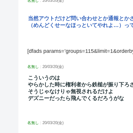
名無し
: 20/03/20(金)
当然アウトだけど問い合わせとか通報とか
（めんどくせーなほっといてやれよ…）っ
[dfads params=’groups=115&limit=1&orderb
名無し
: 20/03/20(金)
こういうのは
やらかした時に権利者から鉄槌が振り下ろ
そうじゃなけりゃ無視されるだけよ
デズニーだったら飛んでくるだろうがな
名無し
: 20/03/20(金)