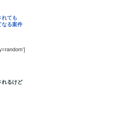
されても
てなる案件
y=random’]
されるけど