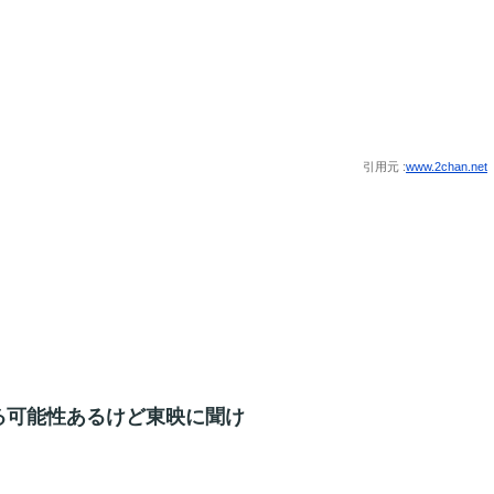
引用元 :
www.2chan.net
る可能性あるけど東映に聞け