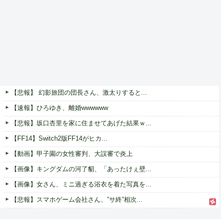
【悲報】 幻影旅団の団長さん、激太りすると...
【速報】ひろゆき、離婚wwwwww
【悲報】坂口杏里を家に住ませてあげた結果ｗ...
【FF14】Switch2版FF14がヒカ...
【動画】甲子園の女性審判、大誤審で炎上
【画像】キングダムの河了貂、「あったけぇ壁...
【画像】女さん、ミニ過ぎる浴衣を着た写真を...
【悲報】スマホゲーム会社さん、”サ終”相次...