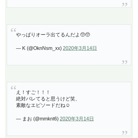
やっぱりオーラ出てるんだよ🥺🥺
— K (@OknNsm_xx)
2020年3月14日
え！すご！！！
絶対バレてると思うけど笑、
素敵なエピソードだね☺️
— まお (@mmknt6)
2020年3月14日