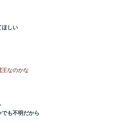
てほしい
電王なのかな
？
今でも不明だから