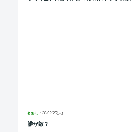
名無し
: 20/02/25(火)
誰が敵？