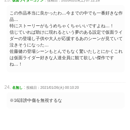
仮面ライダーコナン
投稿日：2020/02/29(土) 07:12:28
この作品本当に良かったわ…今までの中でも一番好きな作
品…
特にストーリーがもうめちゃくちゃいいですよね…！
信じていれば助けに現れるという夢のある設定で仮面ライ
ダーの登場し子供や大人が応援するあのシーンが見ていて
泣きそうになった…
佐藤健の登場シーンもとんでもなく驚いたしとにかくこれ
は仮面ライダー好きな人達全員に観て欲しい傑作です
ね…！
:
名無し
投稿日：2021/01/26(火) 00:10:20
※16誹謗中傷を無視するな