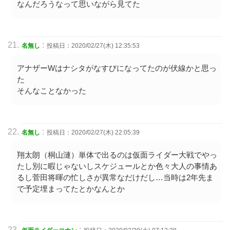
なんだろうなって思いながら見てた
:
名無し
投稿日：2020/02/27(木) 12:35:53
アナザーWはナシタがなすびになってたのが伏線かと思っ
た
そんなことなかった
:
名無し
投稿日：2020/02/27(木) 22:05:39
翔太朗（桐山漣）単体で出るのは仮面ライダー大戦でやっ
たし別に暇じゃないしスケジュールとか色々大人の事情あ
るし菅田将暉の忙しさが異常なだけだし…当時は2年先ま
で予定埋まってたとかなんとか
: