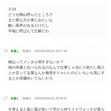
※14
どうせ桐山呼んだところで
また暇な方が来たみたいな
酷い罵声が出るだけだし
半端に呼ばんで正解だわ
:
名無し
投稿日：2020/02/26(水) 20:27:46
桐山ってメンタル弱すぎないか？
他の俳優と比べられるのなんて仕事じゃ当たり前だし暇人
とか言ってる輩なんか無視すりゃいいのにいちいち気にす
るとか俳優向いてないだろ
:
名無し
投稿日：2020/02/26(水) 20:50:27
今考えると急に風が吹いて空からWライドウォッチが落ち