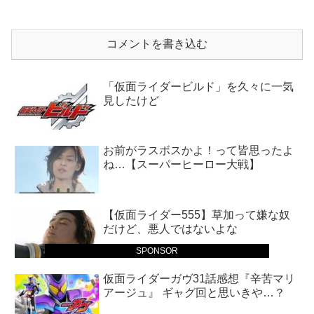
コメントを書き込む
「仮面ライダービルド」を久々に一気
見したけど
お前がラスボスかよ！って皆思ったよ
ね…【スーパーヒーロー大戦】
【仮面ライダー555】草加って嫌な奴
だけど、悪人ではないよな
SPONSOR
仮面ライダーガヴ31話感想『辛苦マリ
アージュ』 ギャグ回と思いきや…？