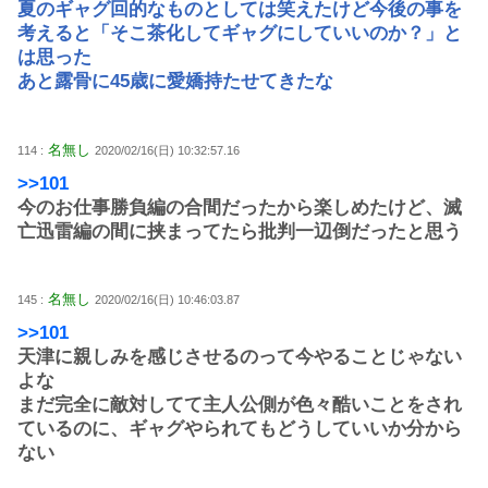
夏のギャグ回的なものとしては笑えたけど今後の事を
考えると「そこ茶化してギャグにしていいのか？」と
は思った
あと露骨に45歳に愛嬌持たせてきたな
名無し
114 :
2020/02/16(日) 10:32:57.16
>>101
今のお仕事勝負編の合間だったから楽しめたけど、滅
亡迅雷編の間に挟まってたら批判一辺倒だったと思う
名無し
145 :
2020/02/16(日) 10:46:03.87
>>101
天津に親しみを感じさせるのって今やることじゃない
よな
まだ完全に敵対してて主人公側が色々酷いことをされ
ているのに、ギャグやられてもどうしていいか分から
ない