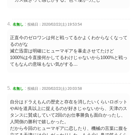
:
名無し
投稿日：2020/02/22(土) 19:53:54
正直今のゼロワンは何と戦ってるかよくわからなくなって
るのがな
滅亡迅雷は明確にヒューマギアを暴走させてたけど
1000%は今直接何かしてるわけじゃないから1000%と戦っ
てもなんの意味もない気がする…
:
名無し
投稿日：2020/02/22(土) 20:03:58
自分はドラえもんの歴史と存在を消したいくらいロボット
やAIを道具以上に捉えるのが好きじゃないから、天津のス
タンスに賛成していて2回のお仕事勝負も面白かったし、
人間側の勝利で嬉しかった。
だから今回のヒューマギアに恋したり、機械の言葉に腹を
立てる天津には少しがっかりした。もう少し鼻で笑うくら