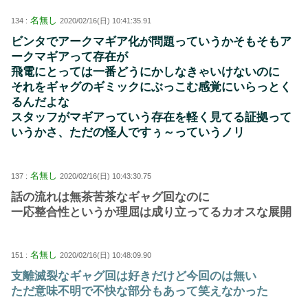
名無し
134 :
2020/02/16(日) 10:41:35.91
ビンタでアークマギア化が問題っていうかそもそもア
ークマギアって存在が
飛電にとっては一番どうにかしなきゃいけないのに
それをギャグのギミックにぶっこむ感覚にいらっとく
るんだよな
スタッフがマギアっていう存在を軽く見てる証拠って
いうかさ、ただの怪人ですぅ～っていうノリ
名無し
137 :
2020/02/16(日) 10:43:30.75
話の流れは無茶苦茶なギャグ回なのに
一応整合性というか理屈は成り立ってるカオスな展開
名無し
151 :
2020/02/16(日) 10:48:09.90
支離滅裂なギャグ回は好きだけど今回のは無い
ただ意味不明で不快な部分もあって笑えなかった