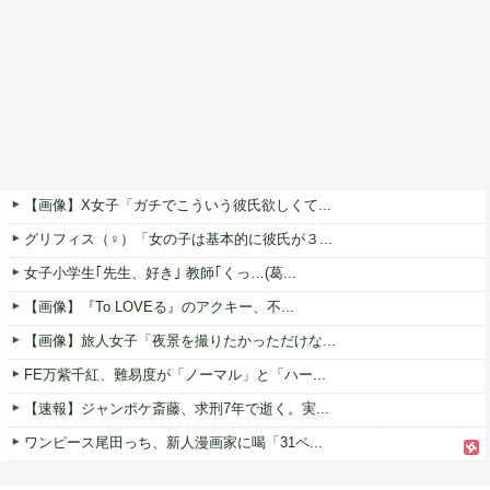
【画像】X女子「ガチでこういう彼氏欲しくて...
グリフィス（♀）「女の子は基本的に彼氏が３...
女子小学生｢先生、好き｣ 教師｢くっ…(葛...
【画像】『To LOVEる』のアクキー、不...
【画像】旅人女子「夜景を撮りたかっただけな...
FE万紫千紅、難易度が「ノーマル」と「ハー...
【速報】ジャンポケ斎藤、求刑7年で逝く。実...
ワンピース尾田っち、新人漫画家に喝「31ペ...