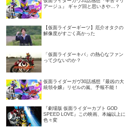
仮面ライダーガヴ31話感想『辛苦マリ
アージュ』 ギャグ回と思いきや…？
【仮面ライダーギーツ】厄介オタクの
解像度がすごく高かった
「仮面ライダーキバ」の熱心なファン
って少ないのか？
仮面ライダーガヴ30話感想『最凶の大
統領令嬢』リゼルの嵐、予報不能！
『劇場版 仮面ライダーカブト GOD
SPEED LOVE』この映画、本編以上に
色々変