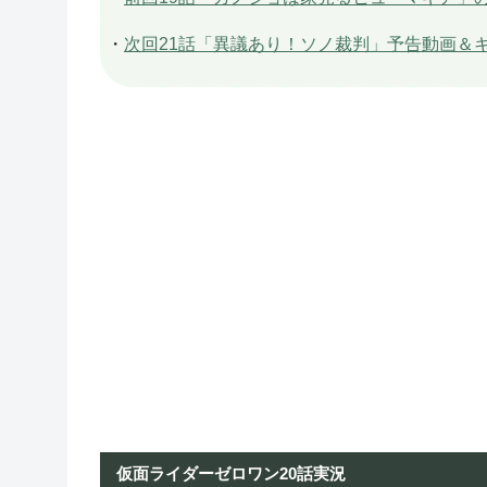
・
次回21話「異議あり！ソノ裁判」予告動画＆
仮面ライダーゼロワン20話実況