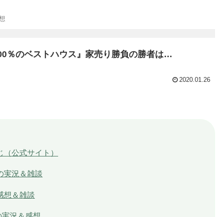
想
000％のベストハウス』家売り勝負の勝者は…
2020.01.26
すじ（公式サイト）
中の実況＆雑談
感想＆雑談
の実況＆感想