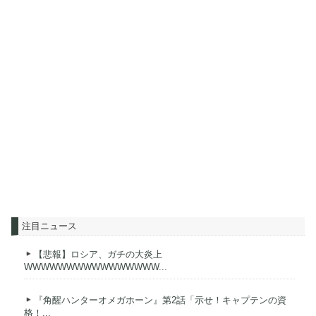
注目ニュース
【悲報】ロシア、ガチの大炎上
WWWWWWWWWWWWWWWW...
『角醒ハンターオメガホーン』第2話「示せ！キャプテンの資
格！...