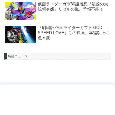
仮面ライダーガヴ30話感想『最凶の大
統領令嬢』リゼルの嵐、予報不能！
『劇場版 仮面ライダーカブト GOD
SPEED LOVE』この映画、本編以上に
色々変
特撮ニュース