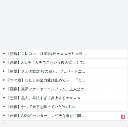
【悲報】コレコレ、月収1億円ｗｗｗそりゃ外...
【画像】X女子「ガチでこういう彼氏欲しくて...
【衝撃】クルタ族虐 殺の犯人、ツェリードニ...
【ウマ娘】わたしの全力受け止めて♡ ←「ま...
【画像】最新ファイヤーエンブレム、主人公の...
【悲報】黒人、卑怯すぎて炎上するｗｗｗｗ
【画像】かつて天下を獲っていたYouTub...
【画像】AKBのセンター、レベチな事が世間...