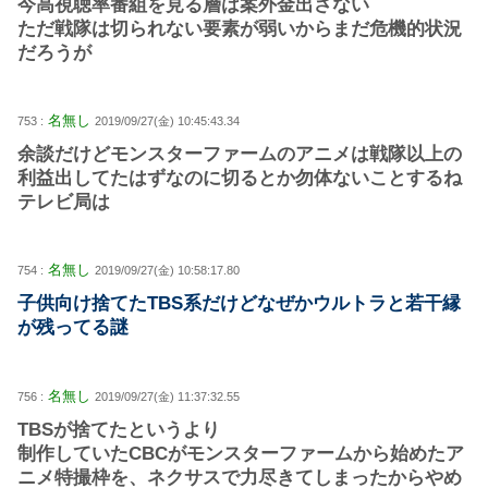
今高視聴率番組を見る層は案外金出さない
ただ戦隊は切られない要素が弱いからまだ危機的状況
だろうが
名無し
753 :
2019/09/27(金) 10:45:43.34
余談だけどモンスターファームのアニメは戦隊以上の
利益出してたはずなのに切るとか勿体ないことするね
テレビ局は
名無し
754 :
2019/09/27(金) 10:58:17.80
子供向け捨てたTBS系だけどなぜかウルトラと若干縁
が残ってる謎
名無し
756 :
2019/09/27(金) 11:37:32.55
TBSが捨てたというより
制作していたCBCがモンスターファームから始めたア
ニメ特撮枠を、ネクサスで力尽きてしまったからやめ