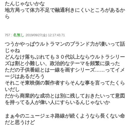
たんじゃないかな
地方局って体力不足で融通利きにくいところがあるか
ら
名無し
757 :
2019/09/27(金) 12:17:43.71
つうかやっぱウルトラマンのブランド力が凄いって話
じゃね
どんなけ落ちぶれても３０代以上ならウルトラシリー
ズは割と小難しい、政治的なテーマを頻繁に扱った
ただの子供番組とは一線を画すシリーズ……ってイメ
ージはあるだろう
それこそ東映側の製作者すらそんな事を言ってたくら
いだし
だから商業的な成功とは別に残しておきたいって意図
を持ってる人が偉い人にすらいるんじゃないか
まぁ今のニュージェネ路線が続くようなら長くない命
だと思うけど