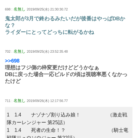
名無し
698 :
2019/09/25(水) 21:30:30.72
鬼太郎が3月で終わるみたいだが後番はやっぱDBか
な？
ライダーにとってどっちに転がるかね
名無し
702 :
2019/09/25(水) 23:52:35.48
>>698
理想はフジ側の枠変更だけどどうかなぁ
DBに戻った場合一応ビルドの頃は視聴率悪くなかっ
たけど
名無し
711 :
2019/09/26(木) 12:17:56.77
1 1.4 ナゾナゾ割り込み娘！ （激走戦
隊カーレンジャー 第25話）
1 1.4 死者の生命！？ （騎士竜
戦隊リュウソウジャー 第22話）