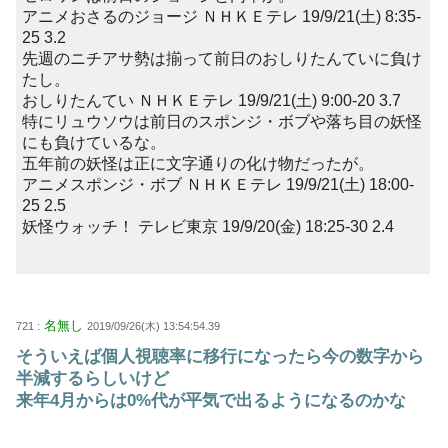
アニメおさるのジョージ ＮＨＫＥテレ 19/9/21(土) 8:35-
25 3.2
先週のニチアサ勢は揃って前日のおしりたんていに負け
たし。
おしりたんてい ＮＨＫＥテレ 19/9/21(土) 9:00-20 3.7
特にリュウソウは前日のスポンジ・ボブや落ち目の妖怪
にも負けているな。
五年前の妖怪は正に文字通りの化け物だったが。
アニメスポンジ・ボブ ＮＨＫＥテレ 19/9/21(土) 18:00-
25 2.5
妖怪ウォッチ！ テレビ東京 19/9/20(金) 18:25-30 2.4
名無し
721 :
2019/09/26(木) 13:54:54.39
そういえば個人視聴率に移行になったら今の数字から
半減するらしいけど
来年4月からは0%代が平気で出るようになるのかな