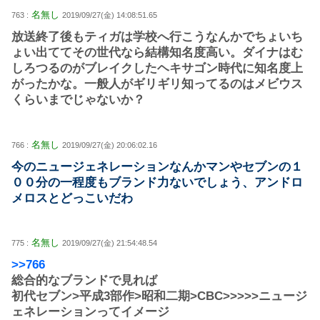
名無し
763 :
2019/09/27(金) 14:08:51.65
放送終了後もティガは学校へ行こうなんかでちょいち
ょい出ててその世代なら結構知名度高い。ダイナはむ
しろつるのがブレイクしたヘキサゴン時代に知名度上
がったかな。一般人がギリギリ知ってるのはメビウス
くらいまでじゃないか？
名無し
766 :
2019/09/27(金) 20:06:02.16
今のニュージェネレーションなんかマンやセブンの１
００分の一程度もブランド力ないでしょう、アンドロ
メロスとどっこいだわ
名無し
775 :
2019/09/27(金) 21:54:48.54
>>766
総合的なブランドで見れば
初代セブン>平成3部作>昭和二期>CBC>>>>>ニュージ
ェネレーションってイメージ