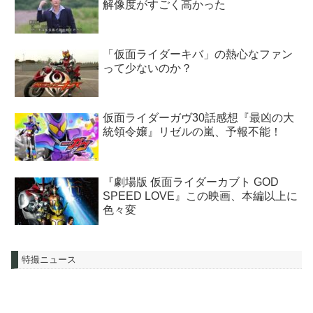
解像度がすごく高かった
「仮面ライダーキバ」の熱心なファン
って少ないのか？
仮面ライダーガヴ30話感想『最凶の大
統領令嬢』リゼルの嵐、予報不能！
『劇場版 仮面ライダーカブト GOD
SPEED LOVE』この映画、本編以上に
色々変
特撮ニュース