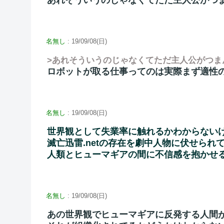
あれそういうのじゃなくてただ主人公がつ
名無し
: 19/09/08(日)
>あれそういうのじゃなくてただ主人公がつま
ロボットが取る仕事ってのは実際まず適性
名無し
: 19/09/08(日)
世界観として失業率に触れるかわからない
滅亡迅雷.netの存在を劇中人物に伏せられ
人類とヒューマギアの間に不信感を抱かせ
名無し
: 19/09/08(日)
あの世界観でヒューマギアに反発する人間