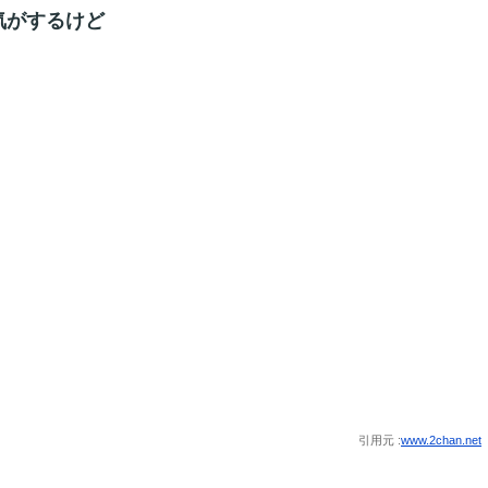
気がするけど
引用元 :
www.2chan.net