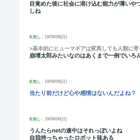
目覚めた後に社会に溶け込む能力が薄いや
しね
名無し
: 19/09/08(日)
>基本的にヒューマギアは変異しても人類に寄
崩壊太郎みたいなのはあくまで一例でいろ
名無し
: 19/09/08(日)
当たり前だけど心や感情はないんだよね？
名無し
: 19/09/08(日)
うんたらnetの連中はそれっぽいよね
自我持っちゃったロボット味ある