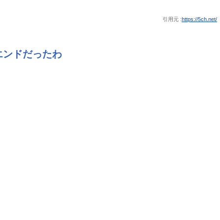
引用元 :
https://5ch.net/
エンドだったわ