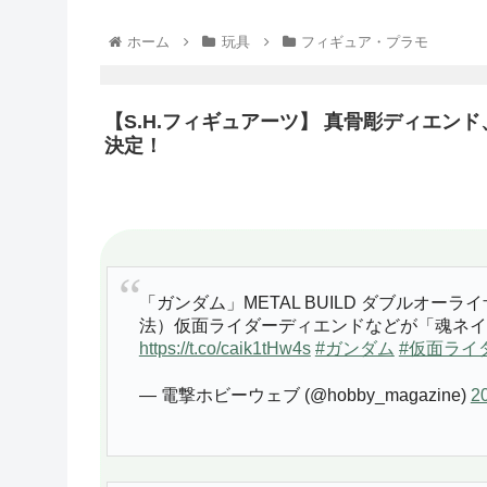
ホーム
玩具
フィギュア・プラモ
【S.H.フィギュアーツ】 真骨彫ディエ
決定！
「ガンダム」METAL BUILD ダブルオーライザ
法）仮面ライダーディエンドなどが「魂ネイ
https://t.co/caik1tHw4s
#ガンダム
#仮面ライ
— 電撃ホビーウェブ (@hobby_magazine)
2