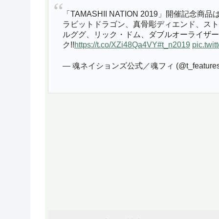
「TAMASHII NATION 2019」開催記念
ラビットドラゴン、真骨彫ディエンド、スト
ルググ、リック・ドム、ダブルオーライザー
ク!!
https://t.co/XZi48Qa4VY
#t_n2019
pic.twi
— 魂ネイションズ公式／魂フィ (@t_feature