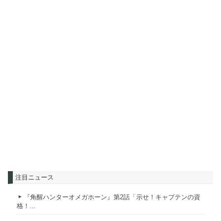
注目ニュース
『角醒ハンターオメガホーン』第2話「示せ！キャプテンの資
格！...