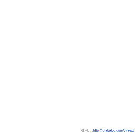
引用元 :
http://futabalog.com/thread/