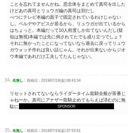
ことを忘れてませんかね。思念体をまとめて真司を出した
けどあの真司とリュウガ編の真司は別だし
べつにテレビ本編の面子で固定されているわけじゃない
し。ベルデやアビスが居るから、リュウガが出ているから
はちょっと。本編だって10人程度しか出てないんだし(疑
似は無視)本編では先に倒されてたでも成り立つでしょ？
それに無かったことになってないなら過去に戻ってリュウ
ガウォッチ作れば良い話じゃん。それが出来ないからジオ
ウ本編であれだけ工夫してたんじゃない。
:
名無し
投稿日：2019/07/19(金) 06:43:34
リセットされてないならライダータイム龍騎全般が茶番じ
ゃねーか。真司にアナザー龍騎止めてもらえば済むのに無
駄に争わせる必要ある？
SPONSOR
:
名無し
投稿日：2019/07/19(金) 07:53:41