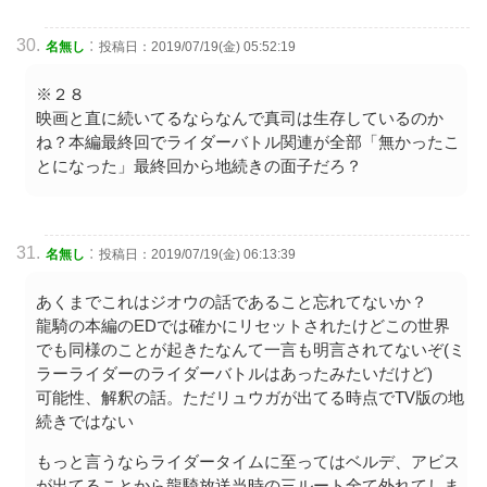
:
名無し
投稿日：2019/07/19(金) 05:52:19
※２８
映画と直に続いてるならなんで真司は生存しているのか
ね？本編最終回でライダーバトル関連が全部「無かったこ
とになった」最終回から地続きの面子だろ？
:
名無し
投稿日：2019/07/19(金) 06:13:39
あくまでこれはジオウの話であること忘れてないか？
龍騎の本編のEDでは確かにリセットされたけどこの世界
でも同様のことが起きたなんて一言も明言されてないぞ(ミ
ラーライダーのライダーバトルはあったみたいだけど)
可能性、解釈の話。ただリュウガが出てる時点でTV版の地
続きではない
もっと言うならライダータイムに至ってはベルデ、アビス
が出てることから龍騎放送当時の三ルート全て外れてしま