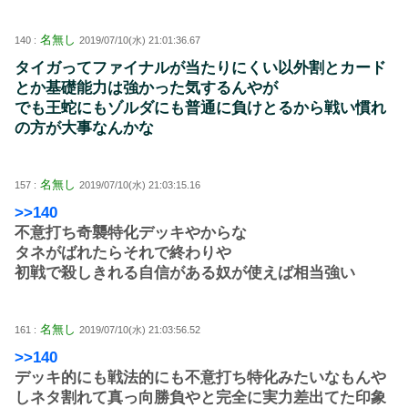
名無し
140 :
2019/07/10(水) 21:01:36.67
タイガってファイナルが当たりにくい以外割とカード
とか基礎能力は強かった気するんやが
でも王蛇にもゾルダにも普通に負けとるから戦い慣れ
の方が大事なんかな
名無し
157 :
2019/07/10(水) 21:03:15.16
>>140
不意打ち奇襲特化デッキやからな
タネがばれたらそれで終わりや
初戦で殺しきれる自信がある奴が使えば相当強い
名無し
161 :
2019/07/10(水) 21:03:56.52
>>140
デッキ的にも戦法的にも不意打ち特化みたいなもんや
しネタ割れて真っ向勝負やと完全に実力差出てた印象