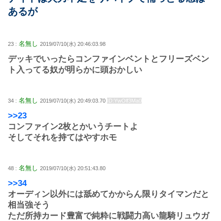
あるが
名無し
23 :
2019/07/10(水) 20:46:03.98
デッキでいったらコンファインベントとフリーズベン
ト入ってる奴が明らかに頭おかしい
名無し
34 :
2019/07/10(水) 20:49:03.70
ID:YwOlf3Ma0
>>23
コンファイン2枚とかいうチートよ
そしてそれを持てはやすホモ
名無し
48 :
2019/07/10(水) 20:51:43.80
>>34
オーディン以外には舐めてかからん限りタイマンだと
相当強そう
ただ所持カード豊富で純粋に戦闘力高い龍騎リュウガ