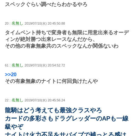
スペックぐらい調べたらわかるやろ
名無し
20 :
2019/07/10(水) 20:45:50.88
タイムベント持ちで変身者も無限に用意出来るオーデ
ィンが絶対勝つ出来レースなんだから、
その他の有象無象共のスペックなんか関係ないわ
名無し
61 :
2019/07/10(水) 20:54:52.72
>>20
その有象無象のナイトに何回負けたんや
名無し
22 :
2019/07/10(水) 20:45:56.24
龍騎はどう考えても最強クラスやろ
カードの多彩さもドラグレッダーのAPも一線
級やぞ
ナイトは火力不足をサバイブで補っとる感は