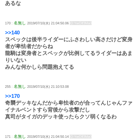
あるな
名無し
170 :
2019/07/10(水) 21:04:50.06
ID:YwOlf3Ma0
>>140
スペックは後半ライダーにふさわしい高さだけど変身
者が卑怯者だからね
龍騎は変身者とスペックが比例してるライダーはあま
りいない
みんな何かしら問題抱えてる
名無し
255 :
2019/07/10(水) 21:10:53.08
>>170
奇襲デッキなんだから卑怯者のが合ってんじゃんファ
イナルベントすら背後から攻撃だし
真司がタイガのデッキ使ったらクソ弱くなるわ
名無し
171 :
2019/07/10(水) 21:04:50.14
ID:YwOlf3Ma0