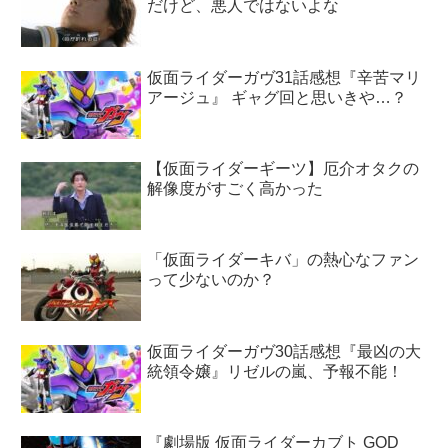
だけど、悪人ではないよな
仮面ライダーガヴ31話感想『辛苦マリ
アージュ』 ギャグ回と思いきや…？
【仮面ライダーギーツ】厄介オタクの
解像度がすごく高かった
「仮面ライダーキバ」の熱心なファン
って少ないのか？
仮面ライダーガヴ30話感想『最凶の大
統領令嬢』リゼルの嵐、予報不能！
『劇場版 仮面ライダーカブト GOD